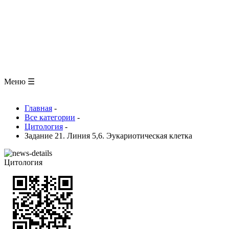
ЗООЛОГИЯ
АНАТОМИЯ ЧЕЛОВЕКА
ОБЩАЯ БИОЛОГИЯ
МЕДИЦИНА
РАЗНОЕ
ТРАВНИК
ЦВЕТОВОД
Глоссарий
Меню ☰
Главная
-
Все категории
-
Цитология
-
Задание 21. Линия 5,6. Эукариотическая клетка
Цитология