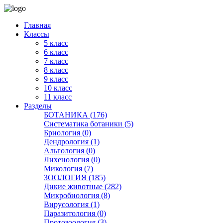
Главная
Классы
5 класс
6 класс
7 класс
8 класс
9 класс
10 класс
11 класс
Разделы
БОТАНИКА (176)
Систематика ботаники (5)
Бриология (0)
Дендрология (1)
Альгология (0)
Лихенология (0)
Микология (7)
ЗООЛОГИЯ (185)
Дикие животные (282)
Микробиология (8)
Вирусология (1)
Паразитология (0)
Протозоология (3)