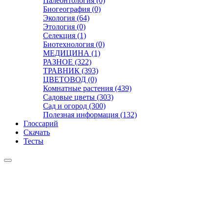
Палеонтология (0)
Биогеография (0)
Экология (64)
Этология (0)
Селекция (1)
Биотехнология (0)
МЕДИЦИНА (1)
РАЗНОЕ (322)
ТРАВНИК (393)
ЦВЕТОВОД (0)
Комнатные растения (439)
Садовые цветы (303)
Сад и огород (300)
Полезная информация (132)
Глоссарий
Скачать
Тесты
Видео
Чат
Лента
Презентации
БОТАНИКА