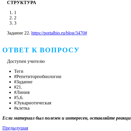
СТРУКТУРА
1
2
3
Задание 22.
https://portalbio.ru/blog/3470#
ОТВЕТ К ВОПРОСУ
Доступен учителю
Теги
#Репетиторпобиологии
#Задание
#21.
#Линия
#5,6.
#Эукариотическая
#клетка
Если материал был полезен и интересен, оставляйте реакци
Предыдущая