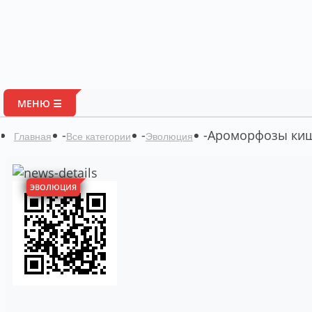
МЕНЮ ☰
-
-
-
Ароморфозы киш
Главная
Все категории
Эволюция
ЭВОЛЮЦИЯ