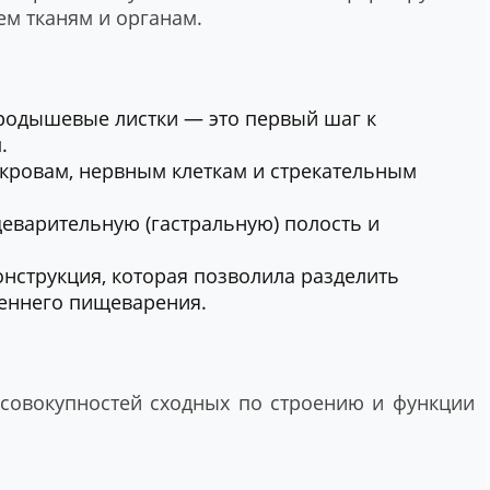
ем тканям и органам.
родышевые листки — это первый шаг к
.
окровам, нервным клеткам и стрекательным
еварительную (гастральную) полость и
онструкция, которая позволила разделить
реннего пищеварения.
совокупностей сходных по строению и функции