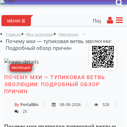
Портал авторских ма
МЕНЮ ☰
-
-
-
Главная
Все категории
Эволюция
Почему мхи — тупиковая ветвь эволюции:
Подробный обзор причин
ЭВОЛЮЦИЯ
ПОЧЕМУ МХИ — ТУПИКОВАЯ ВЕТВЬ
ЭВОЛЮЦИИ: ПОДРОБНЫЙ ОБЗОР
ПРИЧИН
By
PortalBio
08-08-2026
528
25
Почему мхи являются тупиковой ветвью