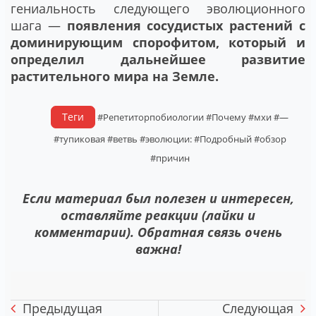
гениальность следующего эволюционного
шага —
появления сосудистых растений с
доминирующим спорофитом, который и
определил дальнейшее развитие
растительного мира на Земле.
Теги
#Репетиторпобиологии
#Почему
#мхи
#—
#тупиковая
#ветвь
#эволюции:
#Подробный
#обзор
#причин
Если материал был полезен и интересен,
оставляйте реакции (лайки и
комментарии). Обратная связь очень
важна!
Предыдущая
Следующая