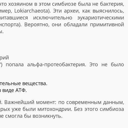
то хозяином в этом симбиозе была не бактерия,
ер, Lokiarchaeota). Эти археи, как выяснилось,
итавшиеся исключительно эукариотическими
анспорта). Вероятно, они обладали примитивной
ы.
рий
") попала альфа-протеобактерия. Это не было
ательные вещества.
 виде АТФ.
ий. Важнейший момент: по современным данным,
орых уже были митохондрии. Без этого симбиоза
не смогла бы возникнуть.