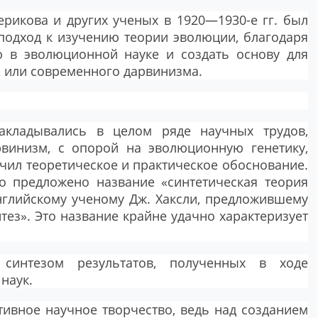
ерикова и других ученых в 1920—1930-е гг. был
подход к изучению теории эволюции, благодаря
ю в эволюционной науке и создать основу для
 или современного дарвинизма.
акладывались в целом ряде научных трудов,
рвинизм, с опорой на эволюционную генетику,
чил теоретическое и практическое обоснование.
о предложено название «синтетическая теория
нглийскому ученому Дж. Хаксли, предложившему
тез». Это название крайне удачно характеризует
синтезом результатов, полученных в ходе
наук.
тивное научное творчество, ведь над созданием