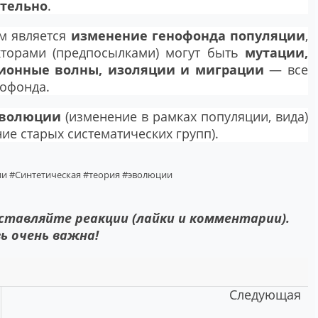
ительно
.
м является
изменение генофонда популяции
,
торами (предпосылками) могут быть
мутации,
ционные волны, изоляции и миграции
— все
офонда.
эволюции
(изменение в рамках популяции, вида)
ие старых систематических групп).
ии
#Синтетическая
#теория
#эволюции
оставляйте реакции (лайки и комментарии).
ь очень важна!
Следующая