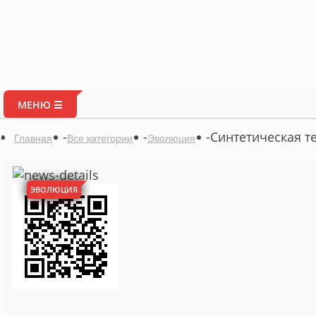
Портал авторских
МЕНЮ ☰
-
-
-
Синтетическая т
Главная
Все категории
Эволюция
ЭВОЛЮЦИЯ