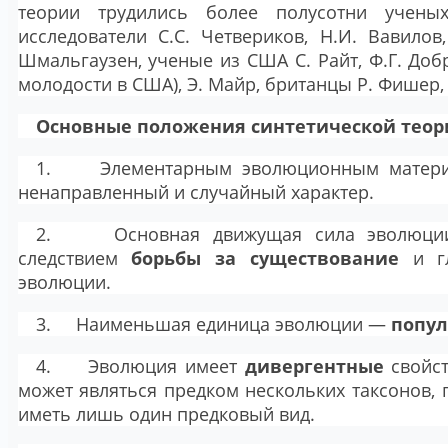
теории трудились более полусотни учены
исследователи С.С. Четвериков, Н.И. Вавилов
Шмальгаузен, ученые из США С. Райт, Ф.Г. Доб
молодости в США), Э. Майр, британцы Р. Фишер, 
Основные положения синтетической тео
1. Элементарным эволюционным матери
ненаправленный и случайный характер.
2. Основная движущая сила эволюц
следствием
борьбы за существование
и гл
эволюции.
3. Наименьшая единица эволюции —
попу
4. Эволюция имеет
дивергентные
свойст
может являться предком нескольких таксонов,
иметь лишь один предковый вид.