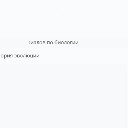
ЦВЕТОВОД
Глоссарий
 материалов по биологии
еория эволюции