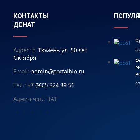
КОНТАКТЫ
ПОПУЛЯ
ДОНАТ
О
Адрес:
г. Тюмень ул. 50 лет
07
Октября
Ф
г
Email:
admin@portalbio.ru
и
07
Тел.:
+7 (932) 324 39 51
Админ-чат.:
ЧАТ
⭐
⭐
⭐
⭐
⭐