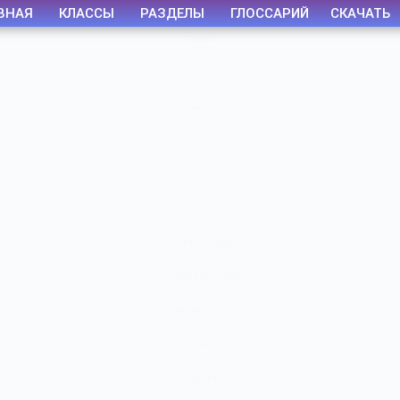
ВНАЯ
КЛАССЫ
РАЗДЕЛЫ
ГЛОССАРИЙ
СКАЧАТЬ
Видео
Чат
Лента
Презентации
БОТАНИКА
ЗООЛОГИЯ
АНАТОМИЯ ЧЕЛОВЕКА
ОБЩАЯ БИОЛОГИЯ
МЕДИЦИНА
РАЗНОЕ
ТРАВНИК