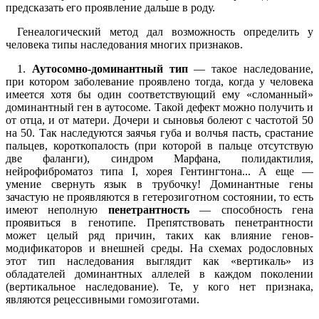
предсказать его проявление дальше в роду.
Генеалогический метод дал возможность определить у
человека типы наследования многих признаков.
1.
Аутосомно-доминантный тип
— такое наследование,
при котором заболевание проявлено тогда, когда у человека
имеется хотя бы один соответствующий ему «сломанный»
доминантный ген в аутосоме. Такой дефект можно получить и
от отца, и от матери. Дочери и сыновья болеют с частотой 50
на 50. Так наследуются заячья губа и волчья пасть, срастание
пальцев, короткопалость (при которой в пальце отсутствую
две фаланги), синдром Марфана, полидактилия,
нейрофиброматоз типа I, хорея Гентингтона... А еще —
умение свернуть язык в трубочку! Доминантные гены
зачастую не проявляются в гетерозиготном состоянии, то есть
имеют неполную
пенетрантность
— способность гена
проявиться в генотипе. Препятствовать пенетрантности
может целый ряд причин, таких как влияние генов-
модификаторов и внешней среды. На схемах родословных
этот тип наследования выглядит как «вертикаль» из
обладателей доминантных аллелей в каждом поколении
(вертикальное наследование). Те, у кого нет признака,
являются рецессивными гомозиготами.