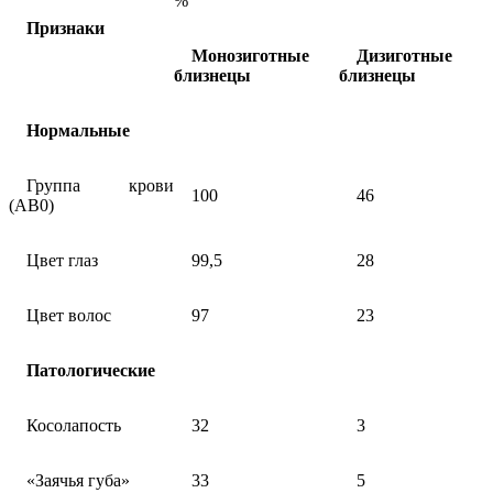
%
Признаки
Монозиготные
Дизиготные
близнецы
близнецы
Нормальные
Группа крови
100
46
(АВ0)
Цвет глаз
99,5
28
Цвет волос
97
23
Патологические
Косолапость
32
3
«Заячья губа»
33
5