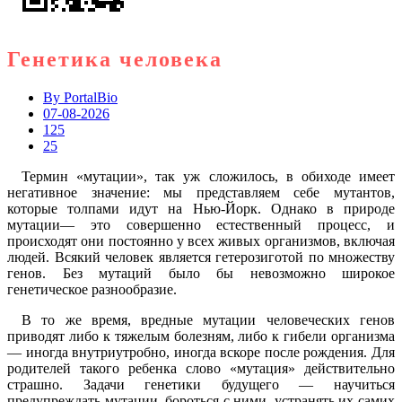
Генетика человека
By
PortalBio
07-08-2026
125
25
Термин «мутации», так уж сложилось, в обиходе имеет
негативное значение: мы представляем себе мутантов,
которые толпами идут на Нью-Йорк. Однако в природе
мутации— это совершенно естественный процесс, и
происходят они постоянно у всех живых организмов, включая
людей. Всякий человек является гетерозиготой по множеству
генов. Без мутаций было бы невозможно широкое
генетическое разнообразие.
В то же время, вредные мутации человеческих генов
приводят либо к тяжелым болезням, либо к гибели организма
— иногда внутриутробно, иногда вскоре после рождения. Для
родителей такого ребенка слово «мутация» действительно
страшно. Задачи генетики будущего — научиться
предупреждать мутации, бороться с ними, устранять их самих