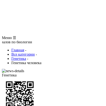
ЗООЛОГИЯ
АНАТОМИЯ ЧЕЛОВЕКА
ОБЩАЯ БИОЛОГИЯ
МЕДИЦИНА
РАЗНОЕ
ТРАВНИК
ЦВЕТОВОД
Глоссарий
Меню ☰
 биологии
Главная
-
Все категории
-
Генетика
-
Генетика человека
Генетика