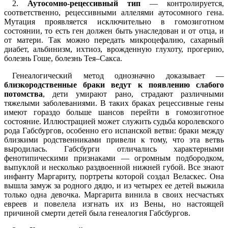
2.
Аутосомно-рецессивный тип
— контролируется,
соответственно, рецессивными аллелями аутосомного гена.
Мутация проявляется исключительно в гомозиготном
состоянии, то есть ген должен быть унаследован и от отца, и
от матери. Так можно передать микроцефалию, сахарный
диабет, альбинизм, ихтиоз, врожденную глухоту, прогерию,
болезнь Гоше, болезнь Тея–Сакса.
Генеалогический метод однозначно доказывает —
близкородственные браки ведут к появлению слабого
потомства
, дети умирают рано, страдают различными
тяжелыми заболеваниями. В таких браках рецессивные гены
имеют гораздо больше шансов перейти в гомозиготное
состояние. Иллюстрацией может служить судьба королевского
рода Габсбургов, особенно его испанской ветви: браки между
близкими родственниками привели к тому, что эта ветвь
выродилась. Габсбурги отличались характерными
фенотипическими признаками — огромным подбородком,
выпуклой и несколько раздвоенной нижней губой. Все знают
инфанту Маргариту, портреты которой создал Веласкес. Она
вышла замуж за родного дядю, и из четырех ее детей выжила
только одна девочка. Маргарита винила в своих несчастьях
евреев и повелела изгнать их из Вены, но настоящей
причиной смерти детей была генеалогия Габсбургов.