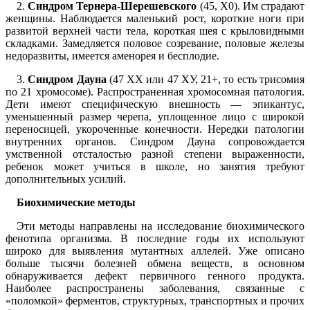
2.
Синдром Тернера-Шерешевского
(45, Х0). Им страдают
женщины. Наблюдается маленький рост, короткие ноги при
развитой верхней части тела, короткая шея с крыловидными
складками. Замедляется половое созревание, половые железы
недоразвиты, имеется аменорея и бесплодие.
3.
Синдром Дауна
(47 ХХ или 47 ХУ, 21+, то есть трисомия
по 21 хромосоме). Распространенная хромосомная патология.
Дети имеют специфическую внешность — эпикантус,
уменьшенный размер черепа, уплощенное лицо с широкой
переносицей, укороченные конечности. Нередки патологии
внутренних органов. Синдром Дауна сопровождается
умственной отсталостью разной степени выраженности,
ребенок может учиться в школе, но занятия требуют
дополнительных усилий.
Биохимические методы
Эти методы направлены на исследование биохимического
фенотипа организма. В последние годы их используют
широко для выявления мутантных аллелей. Уже описано
больше тысячи болезней обмена веществ, в основном
обнаруживается дефект первичного генного продукта.
Наиболее распространены заболевания, связанные с
«поломкой» ферментов, структурных, транспортных и прочих