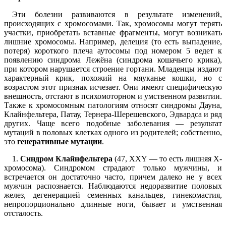
Эти болезни развиваются в результате изменений,
происходящих с хромосомами. Так, хромосомы могут терять
участки, приобретать вставные фрагменты, могут возникать
лишние хромосомы. Например, делеция (то есть выпадение,
потеря) короткого плеча аутосомы под номером 5 ведет к
появлению синдрома Лежёна (синдрома кошачьего крика),
при котором нарушается строение гортани. Младенцы издают
характерный крик, похожий на мяуканье кошки, но с
возрастом этот признак исчезает. Они имеют специфическую
внешность, отстают в психомоторном и умственном развитии.
Также к хромосомным патологиям относят синдромы Дауна,
Клайнфельтера, Патау, Тернера-Шерешевского, Эдвардса и ряд
других. Чаще всего подобные заболевания — результат
мутаций в половых клетках одного из родителей; собственно,
это
генеративные мутации
.
1.
Синдром Клайнфельтера
(47, XXY — то есть лишняя X-
хромосома). Синдромом страдают только мужчины, и
встречается он достаточно часто, причем далеко не у всех
мужчин распознается. Наблюдаются недоразвитие половых
желез, дегенерацией семенных канальцев, гинекомастия,
непропорционально длинные ноги, бывает и умственная
отсталость.