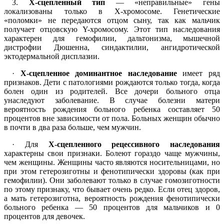
3.
Х-сцепленный тип
— «неправильные» гены
локализованы только в X-хромосоме. Генетические
«поломки» не передаются отцом сыну, так как мальчик
получает отцовскую Y-хромосому. Этот тип наследования
характерен для гемофилии, дальтонизма, мышечной
дистрофии Дюшенна, синдактилии, ангидротической
эктодермальной дисплазии.
·
Х-сцепленное доминантное наследование
имеет ряд
признаков. Дети с патологиями рождаются только тогда, когда
болен один из родителей. Все дочери больного отца
унаследуют заболевание. В случае болезни матери
вероятность рождения больного ребенка составляет 50
процентов вне зависимости от пола. Больных женщин обычно
в почти в два раза больше, чем мужчин.
· Для
X-сцепленного рецессивного наследования
характерны свои признаки. Болеют гораздо чаще мужчины,
чем женщины. Женщины часто являются носительницами, но
при этом гетерозиготны и фенотипически здоровы (как при
гемофилии). Они заболевают только в случае гомозиготности
по этому признаку, что бывает очень редко. Если отец здоров,
а мать гетерозиготна, вероятность рождения фенотипически
больного ребенка — 50 процентов для мальчиков и 0
процентов для девочек.