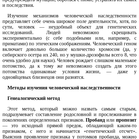
и последствия.
Изучение механизмов человеческой наследственности
представляет себе очень широкое поле деятельности, хотя, по
сути, человек — неудобный объект для генетических
исследований. Людей невозможно скрещивать
экспериментально (с себе подобными или, например, с
приматами) по этическим соображениям. Человеческий геном
включает довольно большое количество хромосом (да, у
сибирского осетра их 240, но у мушки-дрозофилы всего 8, что
очень удобно для науки). Человек рождает слишком маленькое
потомство, да к тому же невозможно создать для этого
потомства одинаковые условия жизни, — даже у
однояйцевых близнецов они разнятся.
Методы изучения человеческой наследственности
Генеалогический метод
Этот метод, который можно назвать самым старым,
подразумевает составление родословной и прослеживание в
поколениях определенных признаков.
Пробанд
или
пропозит
— это исходный прямой предок, обладающий каким-то
признаком, с него и начинается «генетический отсчет».
Выяснив проявление признака у потомков пробанда, можно