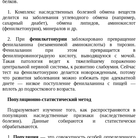
белков.
1. Комплекс наследственных болезней обмена веществ
делится на заболевания углеводного обмена (например,
сахарный диабет), обмена липидов, аминокислот
(фенилкетонурия), минералов и др.
2. При
фенилкетонурии
заблокировано превращение
фенилаланина (незаменимой аминокислоты) в тирозин.
Фенилаланин при этом превращается в
фенилпировиноградную кислоту, выводящуюся с мочой.
Такая патология ведет к тяжелейшему поражению
центральной нервной системы, к развитию слабоумия. Сейчас
тест на фенилкетонурию делается новорожденным, потому
что развития заболевания можно избежать при адекватной
диете — низкое поступление фенилаланина с пищей —
вплоть до подросткового возраста.
Популяционно-статистический метод
Подразумевает изучение того, как распространяются в
популяциях наследственные признаки (наследственные
болезни). Данные собираются и статистически
обрабатываются.
1.
Популяция
— это совокупность особей определенного