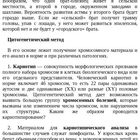
Вообразим, что один брат-близнец живет в сельской
местности, а второй в городе, окруженном заводами и
шахтами. Вероятность развития астмы у второго брата будет
гораздо выше. Если же «сельский» брат получит травму
головы, упав с лошади, у него может развиться эпилепсия,
которой нет и не будет у «городского» брата.
Цитогенетический метод
В его основе лежит получение хромосомного материала и
его анализ в норме и при различных патологиях.
1.
Кариотип
— совокупность морфологических признаков
полного набора хромосом в клетках биологического вида или
его отдельного представителя. Человеческий кариотип в
норме включает 46 хромосом, то есть 22 пары одинаковых
аутосом и две одинаковые (XX) или разные (XY) половые
хромосомы. Цитогенетический метод дает возможность
выявить большую группу
хромосомных болезней
, которые
вызваны или изменением числа хромосом, или нарушением
их структуры. Каким же образом проводится
кариотипирование?
2. Материалом для
кариотипического анализа
в
большинстве случаев служат лимфоциты. У взрослых кровь
берут обычным способом из вены, у новорожденных детей из