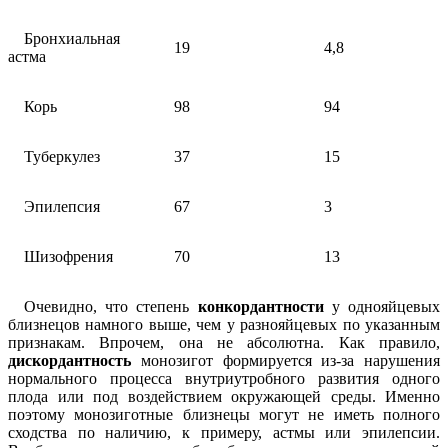
Бронхиальная
19
4,8
астма
Корь
98
94
Туберкулез
37
15
Эпилепсия
67
3
Шизофрения
70
13
Очевидно, что степень
конкордантности
у однояйцевых
близнецов намного выше, чем у разнояйцевых по указанным
признакам. Впрочем, она не абсолютна. Как правило,
дискордантность
монозигот формируется из-за нарушения
нормального процесса внутриутробного развития одного
плода или под воздействием окружающей среды. Именно
поэтому монозиготные близнецы могут не иметь полного
сходства по наличию, к примеру, астмы или эпилепсии.