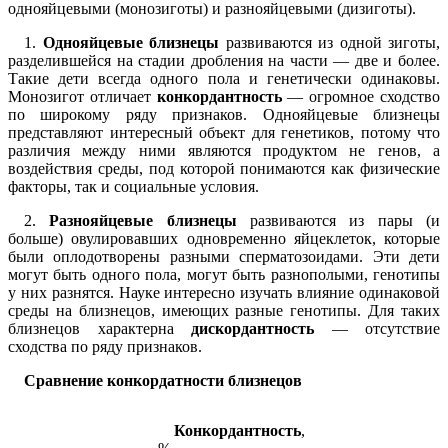
однояйцевыми (монозиготы) и разнояйцевыми (дизиготы).
1.
Однояйцевые близнецы
развиваются из одной зиготы,
разделившейся на стадии дробления на части — две и более.
Такие дети всегда одного пола и генетически одинаковы.
Монозигот отличает
конкордантность
— огромное сходство
по широкому ряду признаков. Однояйцевые близнецы
представляют интересный объект для генетиков, потому что
различия между ними являются продуктом не генов, а
воздействия среды, под которой понимаются как физические
факторы, так и социальные условия.
2.
Разнояйцевые близнецы
развиваются из пары (и
больше) овулировавших одновременно яйцеклеток, которые
были оплодотворены разными сперматозоидами. Эти дети
могут быть одного пола, могут быть разнополыми, генотипы
у них разнятся. Науке интересно изучать влияние одинаковой
среды на близнецов, имеющих разные генотипы. Для таких
близнецов характерна
дискордантность
— отсутствие
сходства по ряду признаков.
Сравнение конкордатности близнецов
Конкордантность
,