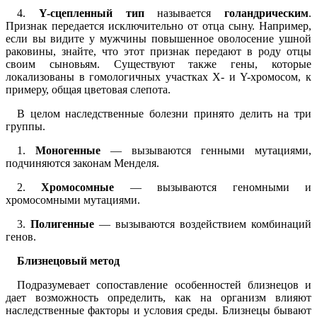
4.
Y-сцепленный тип
называется
голандрическим
.
Признак передается исключительно от отца сыну. Например,
если вы видите у мужчины повышенное оволосение ушной
раковины, знайте, что этот признак передают в роду отцы
своим сыновьям. Существуют также гены, которые
локализованы в гомологичных участках Х- и Y-хромосом, к
примеру, общая цветовая слепота.
В целом наследственные болезни принято делить на три
группы.
1.
Моногенные
— вызываются генными мутациями,
подчиняются законам Менделя.
2.
Хромосомные
— вызываются геномными и
хромосомными мутациями.
3.
Полигенные
— вызываются воздействием комбинаций
генов.
Близнецовый метод
Подразумевает сопоставление особенностей близнецов и
дает возможность определить, как на организм влияют
наследственные факторы и условия среды. Близнецы бывают