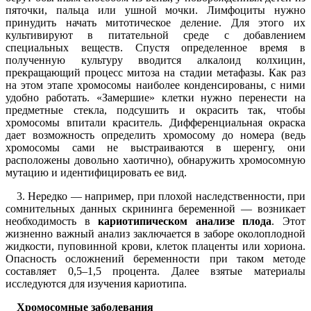
пяточки, пальца или ушной мочки. Лимфоциты нужно
принудить начать митотическое деление. Для этого их
культивируют в питательной среде с добавлением
специальных веществ. Спустя определенное время в
полученную культуру вводится алкалоид колхицин,
прекращающий процесс митоза на стадии метафазы. Как раз
на этом этапе хромосомы наиболее конденсированы, с ними
удобно работать. «Замершие» клетки нужно перенести на
предметные стекла, подсушить и окрасить так, чтобы
хромосомы впитали краситель. Дифференциальная окраска
дает возможность определить хромосому до номера (ведь
хромосомы сами не выстраиваются в шеренгу, они
расположены довольно хаотично), обнаружить хромосомную
мутацию и идентифицировать ее вид.
3. Нередко — например, при плохой наследственности, при
сомнительных данных скрининга беременной — возникает
необходимость в
кариотипическом анализе плода
. Этот
жизненно важный анализ заключается в заборе околоплодной
жидкости, пуповинной крови, клеток плаценты или хориона.
Опасность осложнений беременности при таком методе
составляет 0,5–1,5 процента. Далее взятые материалы
исследуются для изучения кариотипа.
Хромосомные заболевания