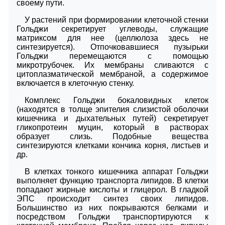
своему пути.
У растений при формировании клеточной стенки
Гольджи секретирует углеводы, служащие
матриксом для нее (целлюлоза здесь не
синтезируется). Отпочковавшиеся пузырьки
Гольджи перемещаются с помощью
микротрубочек. Их мембраны сливаются с
цитоплазматической мембраной, а содержимое
включается в клеточную стенку.
Комплекс Гольджи бокаловидных клеток
(находятся в толще эпителия слизистой оболочки
кишечника и дыхательных путей) секретирует
гликопротеин муцин, который в растворах
образует слизь. Подобные вещества
синтезируются клетками кончика корня, листьев и
др.
В клетках тонкого кишечника аппарат Гольджи
выполняет функцию транспорта липидов. В клетки
попадают жирные кислоты и глицерол. В гладкой
ЭПС происходит синтез своих липидов.
Большинство из них покрываются белками и
посредством Гольджи транспортируются к