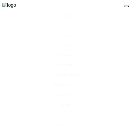
Видео
Чат
Лента
Презентации
БОТАНИКА
ЗООЛОГИЯ
АНАТОМИЯ ЧЕЛОВЕКА
ОБЩАЯ БИОЛОГИЯ
МЕДИЦИНА
РАЗНОЕ
ТРАВНИК
ЦВЕТОВОД