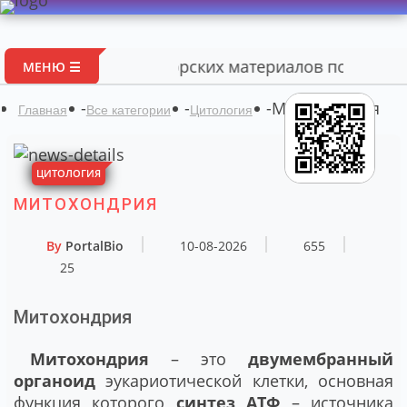
Портал авторских материалов по биологии
МЕНЮ ☰
-
-
-
Митохондрия
Главная
Все категории
Цитология
ЦИТОЛОГИЯ
МИТОХОНДРИЯ
By
PortalBio
10-08-2026
655
25
Митохондрия
Митохондрия
– это
двумембранный
органоид
эукариотической клетки, основная
функция которого
синтез АТФ
– источника