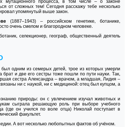
х мутационного процесса, в том числе – о законе
ься от сложных тем! Сегодня расскажу тебе несколько
лировал упомянутый выше закон.
ове
(1887–1943) – российском генетике, ботанике,
осто очень смелом и благородном человеке.
ботаник, селекционер, географ, общественный деятель
О
 был одним из семерых детей, трое из которых умерли
 брат и две его сестры тоже пошли по пути науки. Так,
ршая сестра Александра – врачом, а младшая, Лидия –
вязаны ни с наукой, ни с медициной: отец был купцом, а
ознанию природы: он с увлечением изучал животных и
аукам сыграла решающую роль при выборе учебного
ща (где он учился по воле отца) Николай поступает в
ический факультет.
дии. А вот несколько любопытных фактов об учёном.