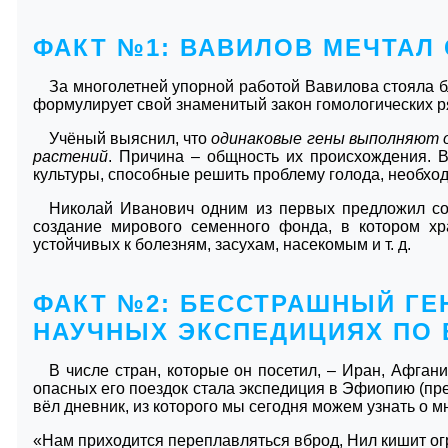
ФАКТ №1: ВАВИЛОВ МЕЧТАЛ 
За многолетней упорной работой Вавилова стояла б
формулирует свой знаменитый закон гомологических ря
Учёный выяснил, что
одинаковые гены выполняют о
растений
. Причина – общность их происхождения. 
культуры, способные решить проблему голода, необходи
Николай Иванович одним из первых предложил с
создание мирового семенного фонда, в котором хр
устойчивых к болезням, засухам, насекомым и т. д.
ФАКТ №2: БЕССТРАШНЫЙ ГЕН
НАУЧНЫХ ЭКСПЕДИЦИЯХ ПО 
В числе стран, которые он посетил, – Иран, Афгани
опасных его поездок стала экспедиция в Эфиопию (пр
вёл дневник, из которого мы сегодня можем узнать о м
«Нам приходится переплавляться вброд, Нил кишит о