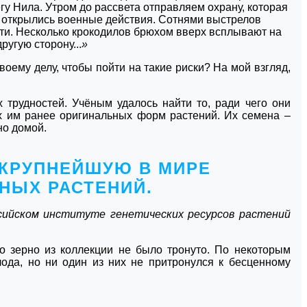
у Нила. Утром до рассвета отправляем охрану, которая
но открылись военные действия. Сотнями выстрелов
ути. Несколько крокодилов брюхом вверх всплывают на
ругую сторону...
»
оему делу, чтобы пойти на такие риски? На мой взгляд,
х трудностей. Учёным удалось найти то, ради чего они
х им ранее оригинальных форм растений. Их семена –
но домой.
 КРУПНЕЙШУЮ В МИРЕ
НЫХ РАСТЕНИЙ.
сийском институте генетических ресурсов растений
о зерно из коллекции не было тронуто. По некоторым
лода, но ни один из них не притронулся к бесценному