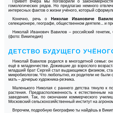
Привет! Вчера мы поговорили о закономерностя
гомологических рядов. Но предлагаю немного отвлеч
интересных фактов о жизни учёного, который сформу
Конечно, речь о
Николае Ивановиче Вавил
селекционере, географе, общественном деятеле... и пр
Николай Иванович Вавилов – российский генетик, 
(фото: Википедия)
ДЕТСТВО БУДУЩЕГО УЧЁНОГ
Николай Вавилов родился в многодетной семье: он
ещё в младенчестве. Дожившие до взрослого возраста
младший брат Сергей стал выдающимся физиком, ста
микробиологом. Что любопытно, их родители не были с
мать – дочерью художника-резчика.
Маленького Николая с раннего детства тянуло к п
растения. Предрасположенность к естественным н
заведения. Так, по окончании коммерческого учили
Московский сельскохозяйственный институт на агроном
Впрочем, подробную биографию ты найдёшь в Википе