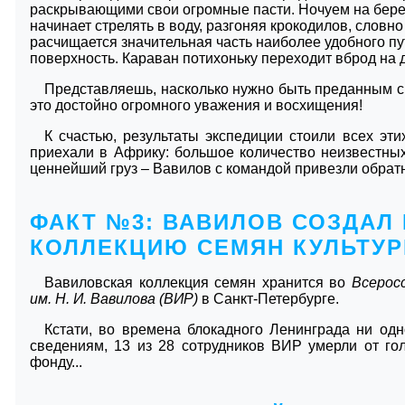
раскрывающими свои огромные пасти. Ночуем на берег
начинает стрелять в воду, разгоняя крокодилов, слов
расчищается значительная часть наиболее удобного п
поверхность. Караван потихоньку переходит вброд на д
Представляешь, насколько нужно быть преданным св
это достойно огромного уважения и восхищения!
К счастью, результаты экспедиции стоили всех эти
приехали в Африку: большое количество неизвестны
ценнейший груз – Вавилов с командой привезли обрат
ФАКТ №3: ВАВИЛОВ СОЗДАЛ
КОЛЛЕКЦИЮ СЕМЯН КУЛЬТУР
Вавиловская коллекция семян хранится во
Всерос
им. Н. И. Вавилова (ВИР)
в Санкт-Петербурге.
Кстати, во времена блокадного Ленинграда ни одн
сведениям, 13 из 28 сотрудников ВИР умерли от го
фонду...