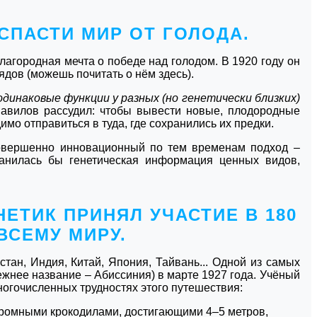
СПАСТИ МИР ОТ ГОЛОДА.
лагородная мечта о победе над голодом. В 1920 году он
дов (можешь почитать о нём здесь).
динаковые функции у разных (но генетически близких)
Вавилов рассудил: чтобы вывести новые, плодородные
мо отправиться в туда, где сохранились их предки.
овершенно инновационный по тем временам подход –
анилась бы генетическая информация ценных видов,
ЕТИК ПРИНЯЛ УЧАСТИЕ В 180
ВСЕМУ МИРУ.
стан, Индия, Китай, Япония, Тайвань... Одной из самых
ежнее название – Абиссиния) в марте 1927 года. Учёный
ногочисленных трудностях этого путешествия:
громными крокодилами, достигающими 4–5 метров,