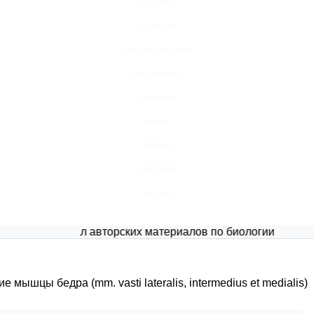
БОТАНИКА
ЗООЛОГИЯ
АНАТОМИЯ ЧЕЛОВЕКА
ОБЩАЯ БИОЛОГИЯ
МЕДИЦИНА
РАЗНОЕ
ТРАВНИК
ЦВЕТОВОД
Глоссарий
Портал авторских материалов по биологии
ышцы бедра (mm. vasti lateralis, intermedius et medialis)