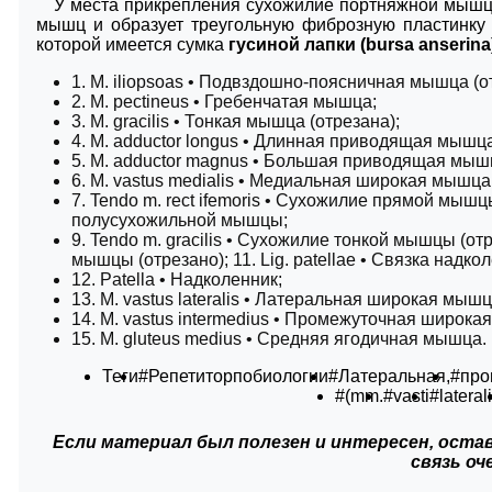
У места прикрепления сухожилие портняжной мышцы
мышц и образует треугольную фиброзную пластинку
которой имеется сумка
гусиной лапки (bursa anserina
1. М. iliopsoas • Подвздошно-поясничная мышца (о
2. М. pectineus • Гребенчатая мышца;
3. М. gracilis • Тонкая мышца (отрезана);
4. М. adductor longus • Длинная приводящая мышц
5. М. adductor magnus • Большая приводящая мыш
6. М. vastus medialis • Медиальная широкая мышца
7. Tendo m. rect ifemoris • Сухожилие прямой мышц
полусухожильной мышцы;
9. Tendo m. gracilis • Сухожилие тонкой мышцы (отр
мышцы (отрезано); 11. Lig. patellae • Связка надко
12. Patella • Надколенник;
13. М. vastus lateralis • Латеральная широкая мыш
14. М. vastus intermedius • Промежуточная широка
15. М. gluteus medius • Средняя ягодичная мышца.
Теги
#Репетиторпобиологии
#Латеральная,
#про
#(mm.
#vasti
#laterali
Если материал был полезен и интересен, остав
связь оч