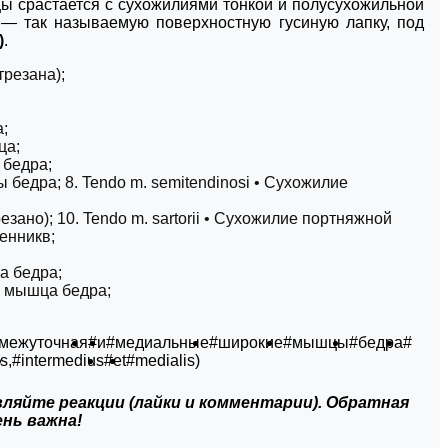
 срастается с сухожилиями тонкой и полусухожильной
 — так называемую поверхностную гусиную лапку, под
)
.
трезана);
а;
ца;
 бедра;
ы бедра; 8. Tendo m. semitendinosi • Сухожилие
езано); 10. Tendo m. sartorii • Сухожилие портняжной
ленникв;
ца бедра;
я мышца бедра;
межуточная
#и
#медиальные
#широкие
#мышцы
#бедра
#
s,
#intermedius
#et
#medialis)
ляйте реакции (лайки и комментарии). Обратная
ень важна!