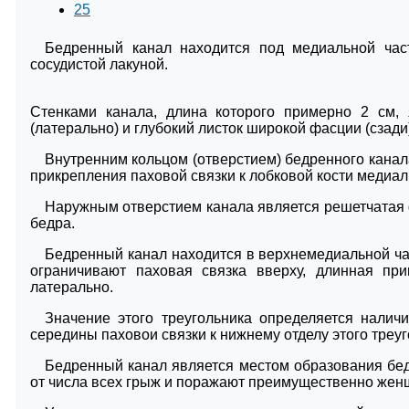
25
Бедренный канал находится под медиальной част
сосудистой лакуной.
Стенками канала, длина которого примерно 2 см, 
(латерально) и глубокий листок широкой фасции (сзади
Внутренним кольцом (отверстием) бедренного канал
прикрепления паховой связки к лобковой кости медиал
Наружным отверстием канала является решетчатая 
бедра.
Бедренный канал находится в верхнемедиальной час
ограничивают паховая связка вверху, длинная п
латерально.
Значение этого треугольника определяется налич
середины паховои связки к нижнему отделу этого треуг
Бедренный канал является местом образования бе
от числа всех грыж и поражают преимущественно жен