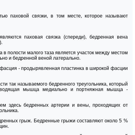
ью паховой связки, в том месте, которое называют
являются паховая связка (спереди), бедренная вена
).
а в полости малого таза является участок между местом
ьно и бедренной веной латерально.
фасция - продырявленная пластинка в широкой фасции
ти так называемого бедренного треугольника, который
риводящая мышца медиально и портняжная мышца -
ием здесь бедренных артерии и вены, проходящих от
ольника.
дренных грыж. Бедренные грыжи составляют около 5 %
щин.