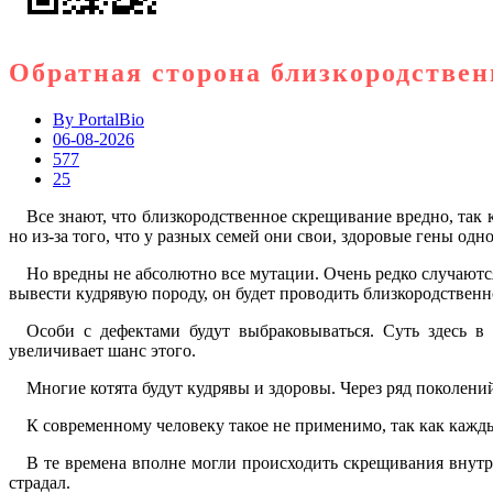
Обратная сторона близкородстве
By
PortalBio
06-08-2026
577
25
Все знают, что близкородственное скрещивание вредно, так
но из-за того, что у разных семей они свои, здоровые гены од
Но вредны не абсолютно все мутации. Очень редко случаются
вывести кудрявую породу, он будет проводить близкородственн
Особи с дефектами будут выбраковываться. Суть здесь в
увеличивает шанс этого.
Многие котята будут кудрявы и здоровы. Через ряд поколен
К современному человеку такое не применимо, так как кажд
В те времена вполне могли происходить скрещивания внутри
страдал.