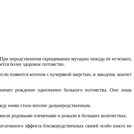
. При неродственном скрещивании мутации никуда не исчезают,
ется более здоровое потомство.
сли появится котенок с кучерявой шерстью, и заводчик захочет
значает рождение однозначно больного потомства. Оно лишь
ежду ними стало вполне дальнеродственным.
и жили родовыми племенами и рожали в больших количествах.
негативного эффекта близкородственных связей особо никто не