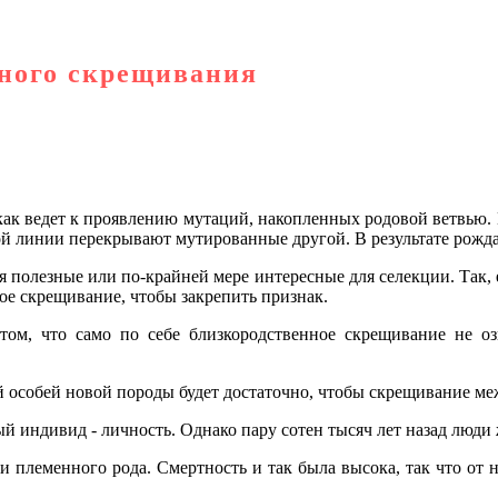
нного скрещивания
 как ведет к проявлению мутаций, накопленных родовой ветвью
ной линии перекрывают мутированные другой. В результате рожда
 полезные или по-крайней мере интересные для селекции. Так, е
ое скрещивание, чтобы закрепить признак.
 том, что само по себе близкородственное скрещивание не о
ий особей новой породы будет достаточно, чтобы скрещивание м
ый индивид - личность. Однако пару сотен тысяч лет назад люд
 племенного рода. Смертность и так была высока, так что от 