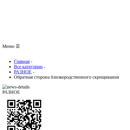
ЗООЛОГИЯ
АНАТОМИЯ ЧЕЛОВЕКА
ОБЩАЯ БИОЛОГИЯ
МЕДИЦИНА
РАЗНОЕ
ТРАВНИК
ЦВЕТОВОД
Глоссарий
Меню ☰
Главная
-
Все категории
-
РАЗНОЕ
-
Обратная сторона близкородственного скрещивания
РАЗНОЕ