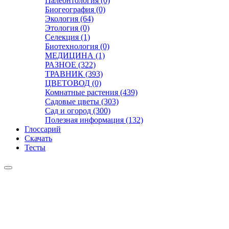
Палеонтология (0)
Биогеография (0)
Экология (64)
Этология (0)
Селекция (1)
Биотехнология (0)
МЕДИЦИНА (1)
РАЗНОЕ (322)
ТРАВНИК (393)
ЦВЕТОВОД (0)
Комнатные растения (439)
Садовые цветы (303)
Сад и огород (300)
Полезная информация (132)
Глоссарий
Скачать
Тесты
Видео
Чат
Лента
Презентации
БОТАНИКА