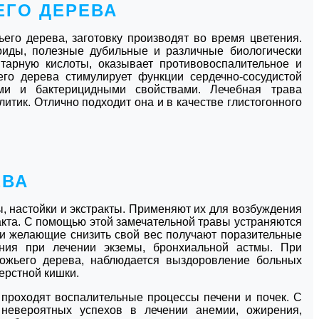
ЕГО ДЕРЕВА
его дерева, заготовку производят во время цветения.
оиды, полезные дубильные и различные биологически
тарную кислоты, оказывает противовоспалительное и
го дерева стимулирует функции сердечно-сосудистой
ми и бактерицидными свойствами. Лечебная трава
литик. Отлично подходит она и в качестве глистогонного
ЕВА
ы, настойки и экстракты. Применяют их для возбуждения
акта. С помощью этой замечательной травы устраняются
чи желающие снизить свой вес получают поразительные
ения при лечении экземы, бронхиальной астмы. При
божьего дерева, наблюдается выздоровление больных
ерстной кишки.
проходят воспалительные процессы печени и почек. С
невероятных успехов в лечении анемии, ожирения,