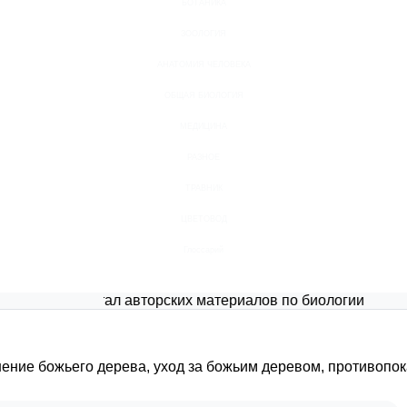
БОТАНИКА
ЗООЛОГИЯ
АНАТОМИЯ ЧЕЛОВЕКА
ОБЩАЯ БИОЛОГИЯ
МЕДИЦИНА
РАЗНОЕ
ТРАВНИК
ЦВЕТОВОД
Глоссарий
Портал авторских материалов по биологии
нение божьего дерева, уход за божьим деревом, противопо