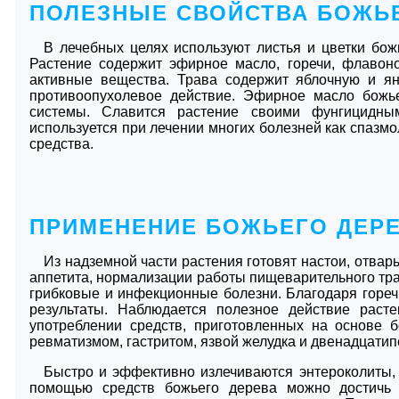
ПОЛЕЗНЫЕ СВОЙСТВА БОЖЬ
В лечебных целях используют листья и цветки божь
Растение содержит эфирное масло, горечи, флавон
активные вещества. Трава содержит яблочную и ян
противоопухолевое действие. Эфирное масло божье
системы. Славится растение своими фунгицидны
используется при лечении многих болезней как спазмо
средства.
ПРИМЕНЕНИЕ БОЖЬЕГО ДЕР
Из надземной части растения готовят настои, отвар
аппетита, нормализации работы пищеварительного тр
грибковые и инфекционные болезни. Благодаря горе
результаты. Наблюдается полезное действие раст
употреблении средств, приготовленных на основе 
ревматизмом, гастритом, язвой желудка и двенадцатип
Быстро и эффективно излечиваются энтероколиты, 
помощью средств божьего дерева можно достичь 