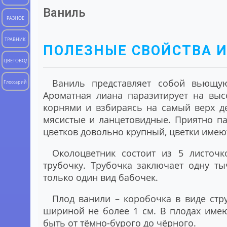
Ваниль
РАЗНОЕ
ТРАВНИК
ПОЛЕЗНЫЕ СВОЙСТВА 
ЦВЕТОВОД
Ваниль представляет собой вьющую
Глоссарий
Ароматная лиана паразитирует на выс
корнями и взбираясь на самый верх д
мясистые и ланцетовидные. Приятно па
цветков довольно крупный, цветки имеют
Околоцветник состоит из 5 листочк
трубочку. Трубочка заключает одну т
только один вид бабочек.
Плод ванили – коробочка в виде стр
шириной не более 1 см. В плодах име
быть от тёмно-бурого до чёрного.