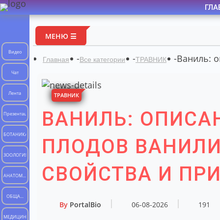
ГЛА
МЕНЮ ☰
Видео
-
-
-
Ваниль: о
Главная
Все категории
ТРАВНИК
Чат
Лента
ТРАВНИК
ВАНИЛЬ: ОПИСА
Презентации
БОТАНИКА
ПЛОДОВ ВАНИЛИ
ЗООЛОГИЯ
СВОЙСТВА И ПР
АНАТОМИЯ
ЧЕЛОВЕКА
ОБЩАЯ
By
PortalBio
06-08-2026
191
БИОЛОГИЯ
МЕДИЦИНА