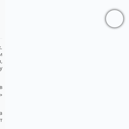
.
и
,
у
в
ь
а
т