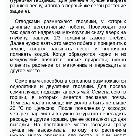
(турецкая гвоздика). Для деления лучше выбрать
раннюю весну, и тогда в первый же сезон растение
зацветет.
Отводками размножают гвоздики, у которых
длинные вегетативные побеги. Произходит это
так: делают надрез на междоузлии снизу вверх на
глубину, равную 1/3 толщины самого стебля.
Далее нужно взять это место побега и прищепить к
земле, сверху насыпать песок и постоянно
поливать водой. Когда образуются корни и из
междоузлий появятся новые приросты, нужно
отделить растение от маточника и пересадить в
другое место.
Семенным способом в основном размножаются
однолетние и двулетние гвоздики. Для посева
семян лучше подходит апрель-май. Семена сеют в
горшки, в которых имеется песчаная почва.
Температура в помещении должна быть не выше
20 °C по Цельсию. После появления у всходов
четырёх пар листьев нужно аккуратно пересадить
рассаду в другие горшки, где её оставляют до дня
высадки. На постоянное место гвоздики сразу
лучше не высаживать, потому что растениям
нужно много времени для роста и они могут