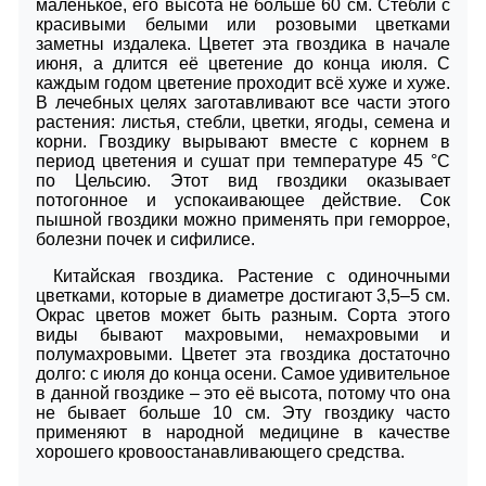
маленькое, его высота не больше 60 см. Стебли с
красивыми белыми или розовыми цветками
заметны издалека. Цветет эта гвоздика в начале
июня, а длится её цветение до конца июля. С
каждым годом цветение проходит всё хуже и хуже.
В лечебных целях заготавливают все части этого
растения: листья, стебли, цветки, ягоды, семена и
корни. Гвоздику вырывают вместе с корнем в
период цветения и сушат при температуре 45 °C
по Цельсию. Этот вид гвоздики оказывает
потогонное и успокаивающее действие. Сок
пышной гвоздики можно применять при геморрое,
болезни почек и сифилисе.
Китайская гвоздика. Растение с одиночными
цветками, которые в диаметре достигают 3,5–5 см.
Окрас цветов может быть разным. Сорта этого
виды бывают махровыми, немахровыми и
полумахровыми. Цветет эта гвоздика достаточно
долго: с июля до конца осени. Самое удивительное
в данной гвоздике – это её высота, потому что она
не бывает больше 10 см. Эту гвоздику часто
применяют в народной медицине в качестве
хорошего кровоостанавливающего средства.