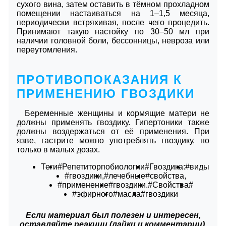
сухого вина, затем оставить в тёмном прохладном
помещении настаиваться на 1–1,5 месяца,
периодически встряхивая, после чего процедить.
Принимают такую настойку по 30–50 мл при
наличии головной боли, бессонницы, невроза или
переутомления.
ПРОТИВОПОКАЗАНИЯ К
ПРИМЕНЕНИЮ ГВОЗДИКИ
Беременные женщины и кормящие матери не
должны применять гвоздику. Гипертоники также
должны воздержаться от её применения. При
язве, гастрите можно употреблять гвоздику, но
только в малых дозах.
Теги
#Репетиторпобиологии
#Гвоздика:
#виды
#гвоздики,
#лечебные
#свойства,
#применение
#гвоздики.
#Свойства
#
#эфирного
#масла
#гвоздики
Если материал был полезен и интересен,
оставляйте реакции (лайки и комментарии).