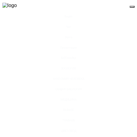
Видео
Чат
Лента
Презентации
БОТАНИКА
ЗООЛОГИЯ
АНАТОМИЯ ЧЕЛОВЕКА
ОБЩАЯ БИОЛОГИЯ
МЕДИЦИНА
РАЗНОЕ
ТРАВНИК
ЦВЕТОВОД