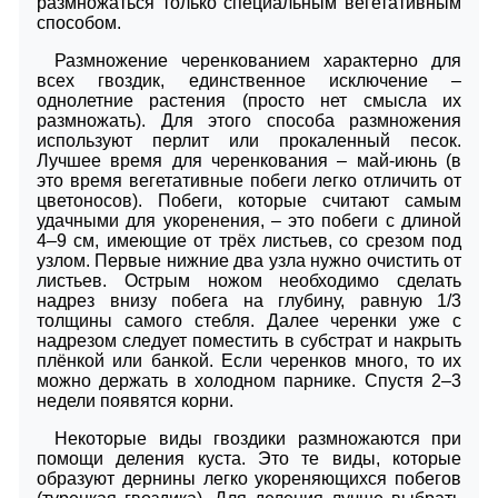
размножаться только специальным вегетативным
способом.
Размножение черенкованием характерно для
всех гвоздик, единственное исключение –
однолетние растения (просто нет смысла их
размножать). Для этого способа размножения
используют перлит или прокаленный песок.
Лучшее время для черенкования – май-июнь (в
это время вегетативные побеги легко отличить от
цветоносов). Побеги, которые считают самым
удачными для укоренения, – это побеги с длиной
4–9 см, имеющие от трёх листьев, со срезом под
узлом. Первые нижние два узла нужно очистить от
листьев. Острым ножом необходимо сделать
надрез внизу побега на глубину, равную 1/3
толщины самого стебля. Далее черенки уже с
надрезом следует поместить в субстрат и накрыть
плёнкой или банкой. Если черенков много, то их
можно держать в холодном парнике. Спустя 2–3
недели появятся корни.
Некоторые виды гвоздики размножаются при
помощи деления куста. Это те виды, которые
образуют дернины легко укореняющихся побегов