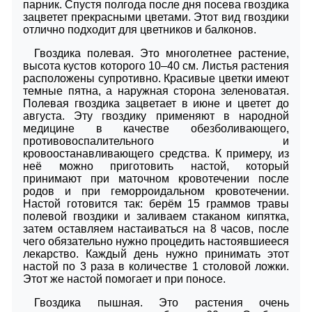
парник. Спустя полгода после дня посева гвоздика
зацветет прекрасными цветами. Этот вид гвоздики
отлично подходит для цветников и балконов.
Гвоздика полевая. Это многолетнее растение,
высота кустов которого 10–40 см. Листья растения
расположены супротивно. Красивые цветки имеют
темные пятна, а наружная сторона зеленоватая.
Полевая гвоздика зацветает в июне и цветет до
августа. Эту гвоздику применяют в народной
медицине в качестве обезболивающего,
противовоспалительного и
кровоостанавливающего средства. К примеру, из
неё можно приготовить настой, который
принимают при маточном кровотечении после
родов и при геморроидальном кровотечении.
Настой готовится так: берём 15 граммов травы
полевой гвоздики и заливаем стаканом кипятка,
затем оставляем настаиваться на 8 часов, после
чего обязательно нужно процедить настоявшиееся
лекарство. Каждый день нужно принимать этот
настой по 3 раза в количестве 1 столовой ложки.
Этот же настой помогает и при поносе.
Гвоздика пышная. Это растения очень