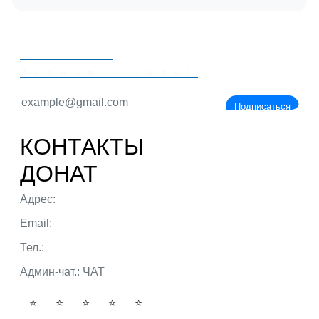
PORTALBIO
Знания - сила!
Подписаться
КОНТАКТЫ
ДОНАТ
Адрес:
г. Тюмень ул. 50 лет Октября
Email:
admin@portalbio.ru
Тел.:
+7 (932) 324 39 51
Админ-чат.:
ЧАТ
⭐
⭐
⭐
⭐
⭐