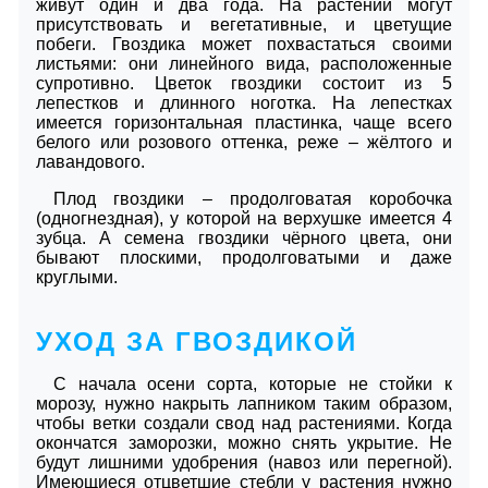
живут один и два года. На растении могут
присутствовать и вегетативные, и цветущие
побеги. Гвоздика может похвастаться своими
листьями: они линейного вида, расположенные
супротивно. Цветок гвоздики состоит из 5
лепестков и длинного ноготка. На лепестках
имеется горизонтальная пластинка, чаще всего
белого или розового оттенка, реже – жёлтого и
лавандового.
Плод гвоздики – продолговатая коробочка
(одногнездная), у которой на верхушке имеется 4
зубца. А семена гвоздики чёрного цвета, они
бывают плоскими, продолговатыми и даже
круглыми.
УХОД ЗА ГВОЗДИКОЙ
С начала осени сорта, которые не стойки к
морозу, нужно накрыть лапником таким образом,
чтобы ветки создали свод над растениями. Когда
окончатся заморозки, можно снять укрытие. Не
будут лишними удобрения (навоз или перегной).
Имеющиеся отцветшие стебли у растения нужно