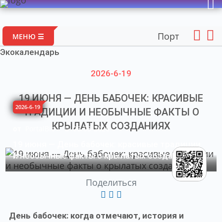
Портал авторских м
МЕНЮ ☰
Экокалендарь
2026-6-19
19 ИЮНЯ — ДЕНЬ БАБОЧЕК: КРАСИВЫЕ
2026-6-19
ТРАДИЦИИ И НЕОБЫЧНЫЕ ФАКТЫ О
КРЫЛАТЫХ СОЗДАНИЯХ
от
PortalBio
06-08-2026
19 июня — День бабочек: красивые традиции
и необычные факты о крылатых созданиях
Поделиться
День бабочек: когда отмечают, история и