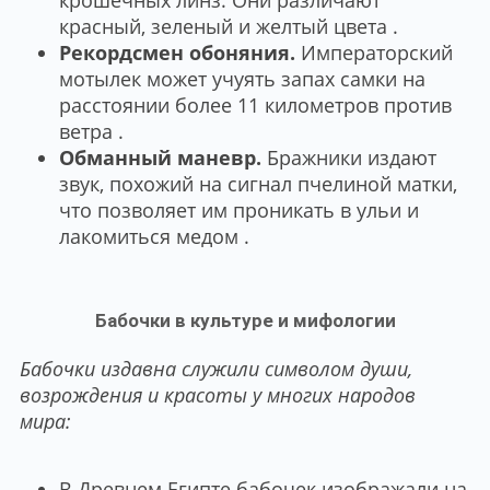
крошечных линз. Они различают
красный, зеленый и желтый цвета .
Рекордсмен обоняния.
Императорский
мотылек может учуять запах самки на
расстоянии более 11 километров против
ветра .
Обманный маневр.
Бражники издают
звук, похожий на сигнал пчелиной матки,
что позволяет им проникать в ульи и
лакомиться медом .
Бабочки в культуре и мифологии
Бабочки издавна служили символом души,
возрождения и красоты у многих народов
мира:
В Древнем Египте бабочек изображали на