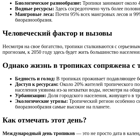
Биологическое разнообразие:
Тропики занимают около 4
Водные ресурсы:
Здесь сосредоточено чуть более полов
Мангровые леса:
Почти 95% всех мангровых лесов и 99%
биоразнообразия.
Человеческий фактор и вызовы
Несмотря на свое богатство, тропики сталкиваются с серьезны
прогнозам, к 2050 году здесь будет жить большинство населения
Однако жизнь в тропиках сопряжена с 
Бедность и голод:
В тропиках проживает подавляющее бо
Доступ к ресурсам:
Около 20% жителей тропического поя
населения уязвима из-за нехватки воды, несмотря на общ
Урбанизация:
Доля городского населения, живущего в тр
Экологические угрозы:
Тропический регион особенно си
биоразнообразия самые высокие на планете.
Как отмечать этот день?
Международный день тропиков
— это не просто дата в кален