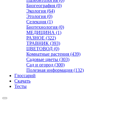
Палеонтология (0)
Биогеография (0)
Экология (64)
Этология (0)
Селекция (1)
Биотехнология (0)
МЕДИЦИНА (1)
РАЗНОЕ (322)
ТРАВНИК (393)
ЦВЕТОВОД (0)
Комнатные растения (439)
Садовые цветы (303)
Сад и огород (300)
Полезная информация (132)
Глоссарий
Скачать
Тесты
Видео
Чат
Лента
Презентации
БОТАНИКА