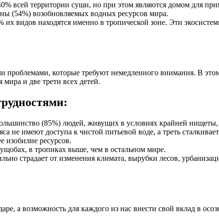
0% всей территории суши, но при этом являются домом для при
ины (54%) возобновляемых водных ресурсов мира.
 их видов находятся именно в тропической зоне. Эти экосист
ми проблемами, которые требуют немедленного внимания. В этом
 мира и две трети всех детей.
трудностями:
льшинство (85%) людей, живущих в условиях крайней нищеты, 
са не имеют доступа к чистой питьевой воде, а треть сталкива
ее изобилие ресурсов.
ущобах, в тропиках выше, чем в остальном мире.
льно страдает от изменения климата, вырубки лесов, урбаниза
даре, а возможность для каждого из нас внести свой вклад в осо