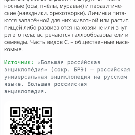
нос­ные (
осы
,
пчё­лы
,
му­ра­вьи
) и па­ра­зи­ти­че­
ские (
на­езд­ни­ки
,
оре­хо­твор­ки
). Ли­чин­ки пи­та­
ют­ся за­па­сён­ной для них жи­вот­ной или рас­тит.
пи­щей ли­бо раз­ви­ва­ют­ся на хо­зяи­не или внут­
ри его те­ла; встре­ча­ют­ся гал­ло­об­ра­зо­ва­те­ли и
се­мяе­ды. Часть ви­дов С. –
об­ще­ст­вен­ные на­се­
ко­мые
.
Источник:
«Больша́я росси́йская
энциклопе́дия» (сокр. БРЭ) — российская
универсальная энциклопедия на русском
языке. Большая российская
энциклопедия.