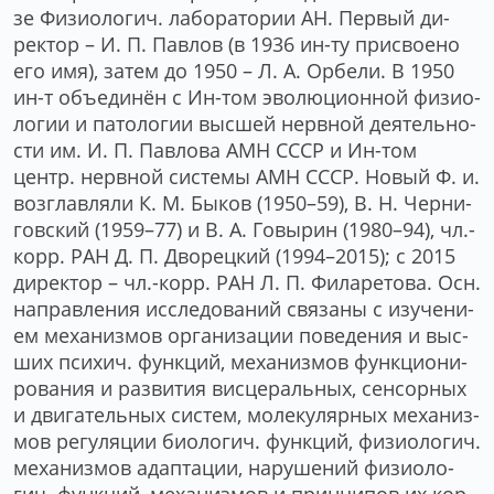
зе Фи­зио­ло­гич. ла­бо­ра­то­рии АН. Пер­вый ди­
рек­тор – И. П. Пав­лов (в 1936 ин-ту при­свое­но
его имя), за­тем до 1950 – Л. А. Ор­бе­ли. В 1950
ин-т объ­е­ди­нён с Ин-том эво­лю­ци­он­ной фи­зио­
ло­гии и па­то­ло­гии выс­шей нерв­ной дея­тель­но­
сти им. И. П. Пав­ло­ва АМН СССР и Ин-том
центр. нерв­ной сис­те­мы АМН СССР. Но­вый Ф. и.
воз­глав­ля­ли К. М. Бы­ков (1950–59), В. Н. Чер­ни­
гов­ский (1959–77) и В. А. Го­вы­рин (1980–94), чл.-
корр. РАН Д. П. Дво­рец­кий (1994–2015); с 2015
ди­рек­тор – чл.-корр. РАН Л. П. Фи­ла­ре­то­ва. Осн.
на­прав­ле­ния ис­сле­до­ва­ний свя­за­ны с изу­че­ни­
ем ме­ха­низ­мов ор­га­ни­за­ции по­ве­де­ния и выс­
ших пси­хич. функ­ций, ме­ха­низ­мов функ­цио­ни­
ро­ва­ния и раз­ви­тия вис­це­раль­ных, сен­сор­ных
и дви­га­тель­ных сис­тем, мо­ле­ку­ляр­ных ме­ха­низ­
мов ре­гу­ля­ции био­ло­гич. функ­ций, фи­зио­ло­гич.
ме­ха­низ­мов адап­та­ции, на­ру­ше­ний фи­зио­ло­