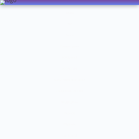
Видео
Чат
Лента
Презентации
БОТАНИКА
ЗООЛОГИЯ
АНАТОМИЯ ЧЕЛОВЕКА
ОБЩАЯ БИОЛОГИЯ
МЕДИЦИНА
РАЗНОЕ
ТРАВНИК
ЦВЕТОВОД