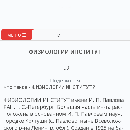
Глоссарий
Портал ав
МЕНЮ ☰
ФИЗИОЛОГИИ ИНСТИТУТ
+99
Поделиться
Что такое - ФИЗИОЛОГИИ ИНСТИТУТ?
ФИЗИОЛО́ГИИ ИНСТИТУ́Т име­ни И. П. Пав­ло­ва
РАН, г. С.-Пе­тер­бург. Бо́ль­шая часть ин-та рас­
по­ло­же­на в ос­но­ван­ном И. П. Пав­ло­вым на­уч.
го­род­ке Кол­ту­ши (с. Пав­ло­во, ны­не Все­во­лож­
ско­го р-на Ле­нингр. обл.). Соз­дан в 1925 на ба­