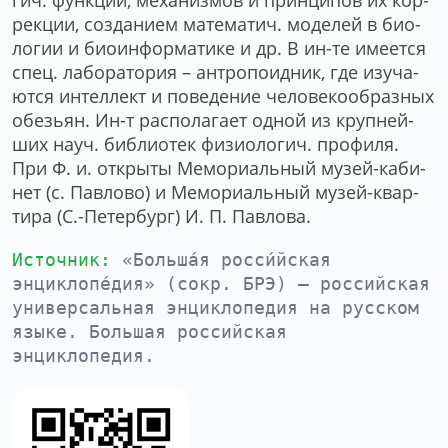
гич. функ­ций, ме­ха­низ­мов и прин­ци­пов их кор­
рек­ции, соз­да­ни­ем ма­те­ма­тич. мо­де­лей в био­
ло­гии и био­ин­фор­ма­ти­ке и др. В ин-те име­ет­ся
спец. ла­бо­ра­то­рия – ан­тро­по­ид­ник, где изу­ча­
ют­ся ин­тел­лект и по­ве­де­ние че­ло­ве­ко­об­раз­ных
обезь­ян. Ин-т рас­по­ла­га­ет од­ной из круп­ней­
ших на­уч. биб­лио­тек фи­зио­ло­гич. про­фи­ля.
При Ф. и. от­кры­ты Ме­мо­ри­аль­ный му­зей-ка­би­
нет (с. Пав­ло­во) и Ме­мо­ри­аль­ный му­зей-квар­
ти­ра (С.-Пе­тер­бург) И. П. Пав­ло­ва.
Источник:
«Больша́я росси́йская
энциклопе́дия» (сокр. БРЭ) — российская
универсальная энциклопедия на русском
языке. Большая российская
энциклопедия.