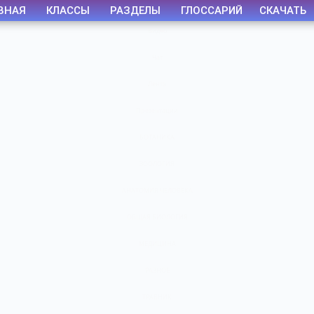
ВНАЯ
КЛАССЫ
РАЗДЕЛЫ
ГЛОССАРИЙ
СКАЧАТЬ
Видео
Чат
Лента
Презентации
БОТАНИКА
ЗООЛОГИЯ
АНАТОМИЯ ЧЕЛОВЕКА
ОБЩАЯ БИОЛОГИЯ
МЕДИЦИНА
РАЗНОЕ
ТРАВНИК