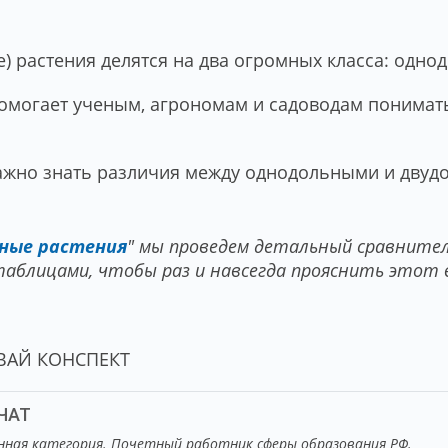
) растения делятся на два огромных класса: одно
омогает ученым, агрономам и садоводам понимать
 важно знать различия между однодольными и дву
ьные растения
" мы проведем детальный сравнител
таблицами, чтобы раз и навсегда прояснить этот 
ИВАЙ КОНСПЕКТ
ЧАТ
нная категория. Почетный работник сферы образования РФ.