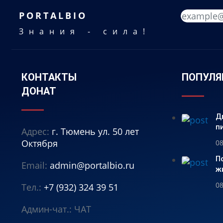
PORTALBIO
Знания - сила!
КОНТАКТЫ
ПОПУЛЯ
ДОНАТ
Д
п
Адрес:
г. Тюмень ул. 50 лет
Октября
08
П
Email:
admin@portalbio.ru
ж
08
Тел.:
+7 (932) 324 39 51
Админ-чат.:
ЧАТ