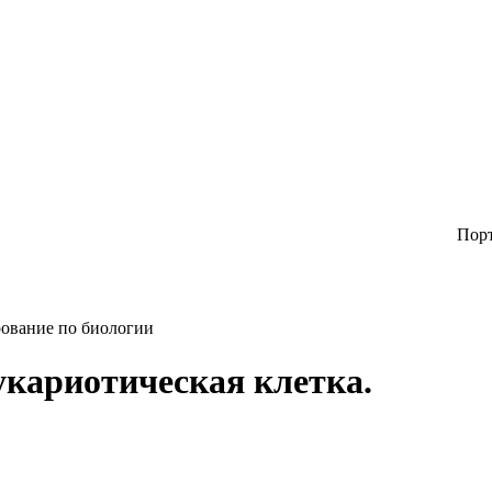
Портал авт
укариотическая клетка.