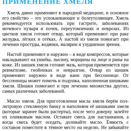
ПРИМЕНЕНИЕ ХМЕЛЯ
Хмель давно применяют в народной медицине, и основное
его свойство – это успокаивающее и болеутоляющее. Хмель
рекомендуется использовать при гастрите, заболеваниях
мочевого пузыря и почек, переутомлениях и неврозах. Из
цветков хмеля готовят отвар, который применяют при раке
желудка, лёгких и отёках. А настой из хмеля помогает при
лечении простуды, водянки, малярии и ухудшении зрения.
Настой применяют и наружно – в виде компрессов, которые
накладывают на ушибы, лысину, морщины на лице и раны на
коже. Из шишек хмеля готовят мазь, которая применяется при
ревматизме, гнойниках и невралгии. Отвар из шишек
применяют наружно в виде ванн при бессоннице. От
бессонницы может помочь и подушка, наполненная шишками
хмеля. Шишки помогают и при лечении множества других,
самых различных заболеваний.
Масло хмеля. Для приготовления масла хмеля берём пол-
литровую стеклянную банку и наполняем её шишками хмеля
(которые заранее были растерты), после чего доверху залейте
их оливковым маслом. Оставьте смесь для настаивания, а
когда смесь будет оседать, доливайте масло. Ёмкость с
составом поместите в тёмное место на неделю. Не забывайте