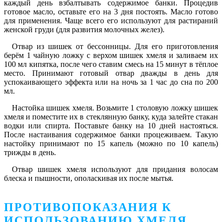
каждый день взбалтывать содержимое банки. Процедив
готовое масло, оставьте его на 3 дня постоять. Масло готово
для применения. Чаще всего его используют для растираний
женской груди (для развития молочных желез).
Отвар из шишек от бессонницы. Для его приготовления
берём 1 чайную ложку с верхом шишек хмеля и заливаем их
100 мл кипятка, после чего ставим смесь на 15 минут в тёплое
место. Принимают готовый отвар дважды в день для
успокаивающего эффекта или на ночь за 1 час до сна по 200
мл.
Настойка шишек хмеля. Возьмите 1 столовую ложку шишек
хмеля и поместите их в стеклянную банку, куда залейте стакан
водки или спирта. Поставьте банку на 10 дней настояться.
После настаивания содержимое банки процеживаем. Такую
настойку принимают по 15 капель (можно по 10 капель)
трижды в день.
Отвар шишек хмеля используют для придания волосам
блеска и пышности, ополаскивая их после мытья.
ПРОТИВОПОКАЗАНИЯ К
ИСПОЛЬЗОВАНИЮ ХМЕЛЯ