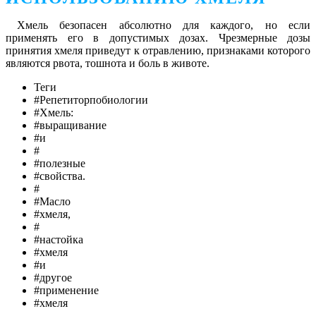
Хмель безопасен абсолютно для каждого, но если
применять его в допустимых дозах. Чрезмерные дозы
принятия хмеля приведут к отравлению, признаками которого
являются рвота, тошнота и боль в животе.
Теги
#Репетиторпобиологии
#Хмель:
#выращивание
#и
#
#полезные
#свойства.
#
#Масло
#хмеля,
#
#настойка
#хмеля
#и
#другое
#применение
#хмеля