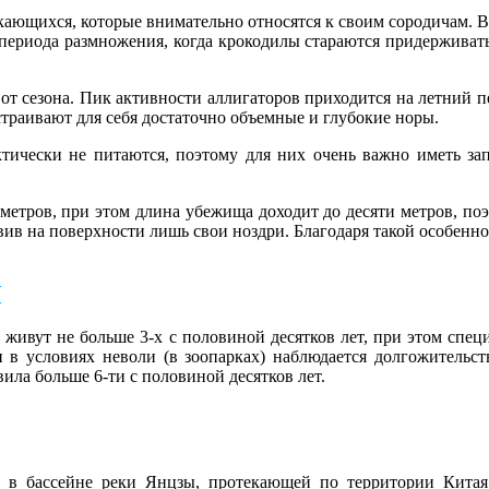
ющихся, которые внимательно относятся к своим сородичам. В 
 периода размножения, когда крокодилы стараются придерживать
от сезона. Пик активности аллигаторов приходится на летний п
страивают для себя достаточно объемные и глубокие норы.
ически не питаются, поэтому для них очень важно иметь зап
метров, при этом длина убежища доходит до десяти метров, поэ
вив на поверхности лишь свои ноздри. Благодаря такой особенно
Ы
 живут не больше 3-х с половиной десятков лет, при этом спе
 в условиях неволи (в зоопарках) наблюдается долгожительств
ила больше 6-ти с половиной десятков лет.
 в бассейне реки Янцзы, протекающей по территории Китая.