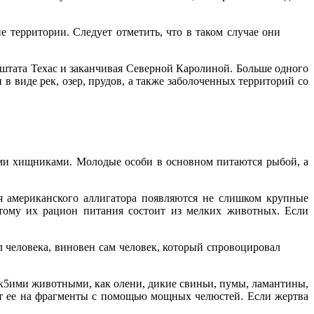
е территории. Следует отметить, что в таком случае они
штата Техас и заканчивая Северной Каролиной. Больше одного
 виде рек, озер, прудов, а также заболоченных территорий со
ми хищниками. Молодые особи в основном питаются рыбой, а
ия американского аллигатора появляются не слишком крупные
тому их рацион питания состоит из мелких животных. Если
л человека, виновен сам человек, который спровоцировал
ак5ими животными, как олени, дикие свиньи, пумы, ламантины,
ют ее на фрагменты с помощью мощных челюстей. Если жертва