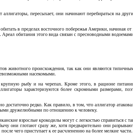
 аллигаторы, пересыхает, они начинают перебираться на други
битать в пределах восточного побережья Америки, начиная от 
Ареал обитания этого вида связан с пресноводными водоемами в
ов животного происхождения, так как они являются типичны
всевозможными насекомыми.
а крупную рыбу и на черепах. Кроме этого, в рационе питан
ллигаторы характеризуются более скромными размерами, поэ
о достаточно редко. Как правило, в том, что аллигатор атакова
амыми дружелюбными по отношению к человеку.
канские взрослые крокодилы могут с легкостью справиться с т
бычу они глотают сразу же, хотя предварительно они разрыва
, после чего приступает к ее расчленению на более мелкие части.