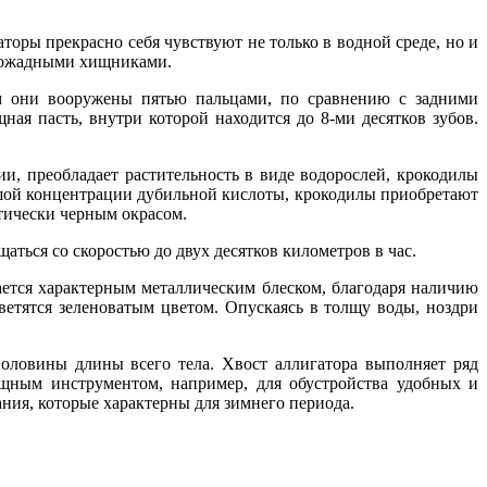
аторы прекрасно себя чувствуют не только в водной среде, но и
овожадными хищниками.
ом они вооружены пятью пальцами, по сравнению с задними
ная пасть, внутри которой находится до 8-ми десятков зубов.
ии, преобладает растительность в виде водорослей, крокодилы
льшой концентрации дубильной кислоты, крокодилы приобретают
тически черным окрасом.
ться со скоростью до двух десятков километров в час.
чается характерным металлическим блеском, благодаря наличию
ветятся зеленоватым цветом. Опускаясь в толщу воды, ноздри
половины длины всего тела. Хвост аллигатора выполняет ряд
ощным инструментом, например, для обустройства удобных и
ания, которые характерны для зимнего периода.