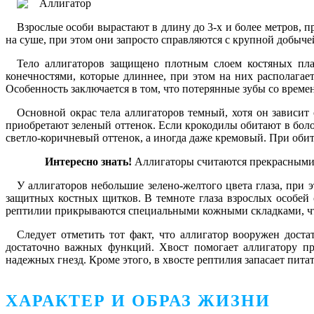
Взрослые особи вырастают в длину до 3-х и более метров, п
на суше, при этом они запросто справляются с крупной добыч
Тело аллигаторов защищено плотным слоем костяных пла
конечностями, которые длиннее, при этом на них располагает
Особенность заключается в том, что потерянные зубы со време
Основной окрас тела аллигаторов темный, хотя он зависит 
приобретают зеленый оттенок. Если крокодилы обитают в боло
светло-коричневый оттенок, а иногда даже кремовый. При оби
Интересно знать!
Аллигаторы считаются прекрасными п
У аллигаторов небольшие зелено-желтого цвета глаза, при 
защитных костных щитков. В темноте глаза взрослых особей 
рептилии прикрываются специальными кожными складками, что
Следует отметить тот факт, что аллигатор вооружен дост
достаточно важных функций. Хвост помогает аллигатору пр
надежных гнезд. Кроме этого, в хвосте рептилия запасает пит
ХАРАКТЕР И ОБРАЗ ЖИЗНИ