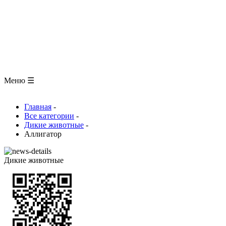
ЗООЛОГИЯ
АНАТОМИЯ ЧЕЛОВЕКА
ОБЩАЯ БИОЛОГИЯ
МЕДИЦИНА
РАЗНОЕ
ТРАВНИК
ЦВЕТОВОД
Глоссарий
Меню ☰
Главная
-
Все категории
-
Дикие животные
-
Аллигатор
Дикие животные