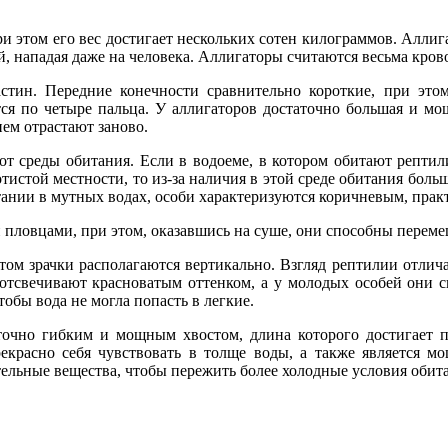
ри этом его вес достигает нескольких сотен килограммов. Аллиг
ей, нападая даже на человека. Аллигаторы считаются весьма кр
стин. Передние конечности сравнительно короткие, при эт
ся по четыре пальца. У аллигаторов достаточно большая и мощ
нем отрастают заново.
от среды обитания. Если в водоеме, в котором обитают рептил
тистой местности, то из-за наличия в этой среде обитания бо
тании в мутных водах, особи характеризуются коричневым, прак
ловцами, при этом, оказавшись на суше, они способны перемеща
этом зрачки располагаются вертикально. Взгляд рептилии отли
отсвечивают красноватым оттенком, а у молодых особей они с
бы вода не могла попасть в легкие.
аточно гибким и мощным хвостом, длина которого достигает 
екрасно себя чувствовать в толще воды, а также является м
ательные вещества, чтобы пережить более холодные условия обит