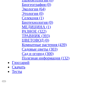
Палеонтология (0)
Биогеография (0)
Экология (64)
Этология (0)
Селекция (1)
Биотехнология (0)
МЕДИЦИНА (1)
РАЗНОЕ (322)
ТРАВНИК (393)
ЦВЕТОВОД (0)
Комнатные растения (439)
Садовые цветы (303)
Сад и огород (300)
Полезная информация (132)
Глоссарий
Скачать
Тесты
Видео
Чат
Лента
Презентации
БОТАНИКА