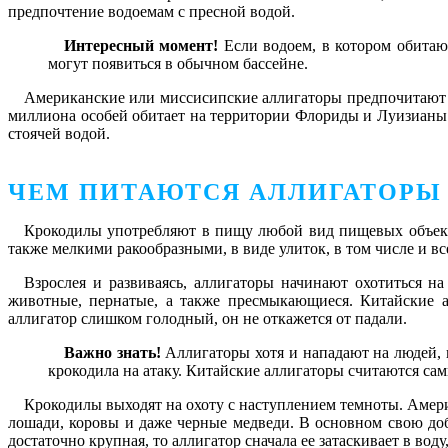
предпочтение водоемам с пресной водой.
Интересный момент!
Если водоем, в котором обитают
могут появиться в обычном бассейне.
Американские или миссисипские аллигаторы предпочитают о
миллиона особей обитает на территории Флориды и Луизианы. 
стоячей водой.
ЧЕМ ПИТАЮТСЯ АЛЛИГАТОРЫ
Крокодилы употребляют в пищу любой вид пищевых объект
также мелкими ракообразными, в виде улиток, в том числе и 
Взрослея и развиваясь, аллигаторы начинают охотиться н
животные, пернатые, а также пресмыкающиеся. Китайские а
аллигатор слишком голодный, он не откажется от падали.
Важно знать!
Аллигаторы хотя и нападают на людей, н
крокодила на атаку. Китайские аллигаторы считаются с
Крокодилы выходят на охоту с наступлением темноты. Амери
лошади, коровы и даже черные медведи. В основном свою до
достаточно крупная, то аллигатор сначала ее затаскивает в воду