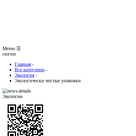
ЗООЛОГИЯ
АНАТОМИЯ ЧЕЛОВЕКА
ОБЩАЯ БИОЛОГИЯ
МЕДИЦИНА
РАЗНОЕ
ТРАВНИК
ЦВЕТОВОД
Глоссарий
Меню ☰
логии
Главная
-
Все категории
-
Экология
-
Экологически чистые упаковки
Экология