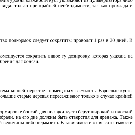
ения уровня влажности куст увлажняют из пульверизатора либо
водят только при крайней необходимости, так как прохлада и
тво подкормок следует сократить: проводят 1 раз в 30 дней. В
ендуется сократить вдвое ту дозировку, которая указана на
брения для бонсай.
стема корней перестает помещаться в емкость. Взрослые кусты
большие старые деревья пересаживают только в случае крайней
формировке бонсай для посадки куста берут широкий и плоский
рали, на его дне должны быть отверстия для дренажа. Также
ей величины либо керамзита. В зависимости от высоты емкости