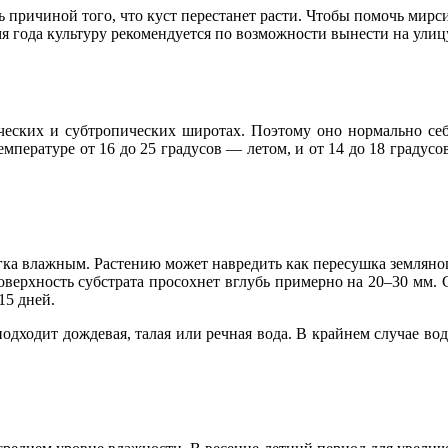
ь причиной того, что куст перестанет расти. Чтобы помочь мирс
мя года культуру рекомендуется по возможности вынести на улиц
еских и субтропических широтах. Поэтому оно нормально себя 
температуре от 16 до 25 градусов — летом, и от 14 до 18 градусо
егка влажным. Растению может навредить как пересушка земляног
а поверхность субстрата просохнет вглубь примерно на 20–30 мм
15 дней.
дходит дождевая, талая или речная вода. В крайнем случае воду