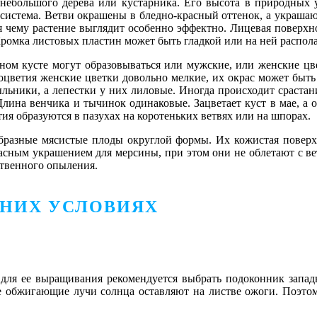
небольшого дерева или кустарника. Его высота в природных у
 система. Ветви окрашены в бледно-красный оттенок, а украша
аря чему растение выглядит особенно эффектно. Лицевая поверх
Кромка листовых пластин может быть гладкой или на ней распол
 одном кусте могут образовываться или мужские, или женские 
оцветия женские цветки довольно мелкие, их окрас может быт
ьники, а лепестки у них лиловые. Иногда происходит срастан
Длина венчика и тычинок одинаковые. Зацветает куст в мае, а
я образуются в пазухах на коротеньких ветвях или на шпорах.
ообразные мясистые плоды округлой формы. Их кожистая повер
асным украшением для мерсины, при этом они не облетают с вет
ственного опыления.
ШНИХ УСЛОВИЯХ
для ее выращивания рекомендуется выбрать подоконник запад
е обжигающие лучи солнца оставляют на листве ожоги. Поэтом