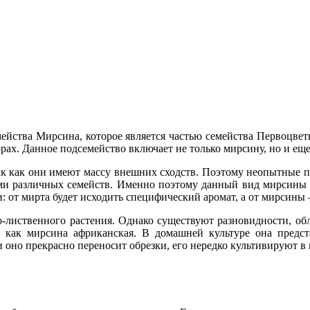
мейства Мирсина, которое является частью семейства Первоцве
ах. Данное подсемейство включает не только мирсину, но и еще
к как они имеют массу внешних сходств. Поэтому неопытные п
лями различных семейств. Именно поэтому данный вид мирсины 
ми: от мирта будет исходить специфический аромат, а от мирсин
но-лиственного растения. Однако существуют разновидности, 
 как мирсина африканская. В домашней культуре она предста
 оно прекрасно переносит обрезки, его нередко культивируют в 