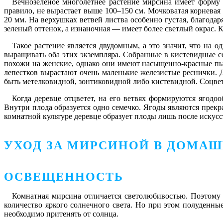
Вечнозеленое многолетнее растение мирсина имеет форму 
правило, не вырастает выше 100–150 см. Мочковатая корневая
20 мм. На верхушках ветвей листва особенно густая, благод
зеленый оттенок, а изнаночная — имеет более светлый окрас. 
Такое растение является двудомным, а это значит, что на
выращивать оба этих экземпляра. Собранные в кистевидные с
похожи на женские, однако они имеют насыщенно-красные пыл
лепестков вырастают очень маленькие железистые реснички. 
быть метелковидной, зонтиковидной либо кистевидной. Соцвети
Когда деревце отцветет, на его ветвях формируются ягод
Внутри плода образуется одно семечко. Ягоды являются прекр
комнатной культуре деревце образует плоды лишь после искус
УХОД ЗА МИРСИНОЙ В ДОМА
ОСВЕЩЕННОСТЬ
Комнатная мирсина отличается светолюбивостью. Поэтому 
количество яркого солнечного света. Но при этом полуденны
необходимо притенять от солнца.