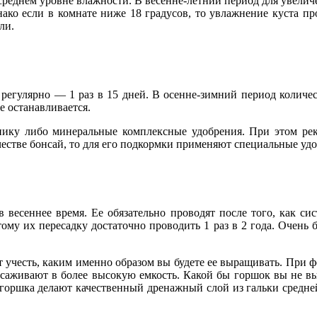
среднем уровне влажности. В весенне-летний период для увелич
ако если в комнате ниже 18 градусов, то увлажнение куста про
ли.
 регулярно — 1 раз в 15 дней. В осенне-зимний период количес
е останавливается.
ику либо минеральные комплексные удобрения. При этом реком
честве бонсай, то для его подкормки применяют специальные удо
в весеннее время. Ее обязательно проводят после того, как си
ому их пересадку достаточно проводить 1 раз в 2 года. Очень 
 учесть, каким именно образом вы будете ее выращивать. При 
аживают в более высокую емкость. Какой бы горшок вы не выб
е горшка делают качественный дренажный слой из гальки средн