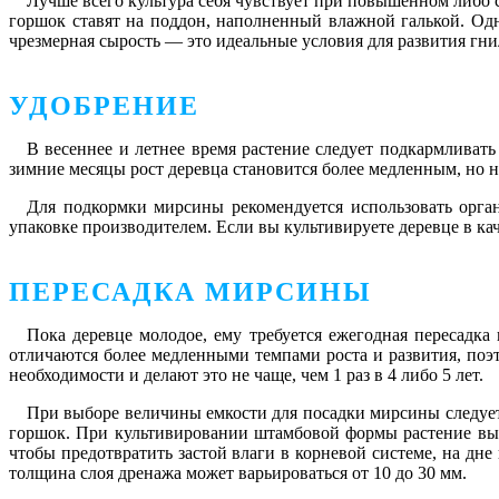
Лучше всего культура себя чувствует при повышенном либо 
горшок ставят на поддон, наполненный влажной галькой. Одн
чрезмерная сырость — это идеальные условия для развития гни
УДОБРЕНИЕ
В весеннее и летнее время растение следует подкармливать
зимние месяцы рост деревца становится более медленным, но н
Для подкормки мирсины рекомендуется использовать орган
упаковке производителем. Если вы культивируете деревце в ка
ПЕРЕСАДКА МИРСИНЫ
Пока деревце молодое, ему требуется ежегодная пересадка 
отличаются более медленными темпами роста и развития, поэт
необходимости и делают это не чаще, чем 1 раз в 4 либо 5 лет.
При выборе величины емкости для посадки мирсины следует
горшок. При культивировании штамбовой формы растение выс
чтобы предотвратить застой влаги в корневой системе, на дн
толщина слоя дренажа может варьироваться от 10 до 30 мм.