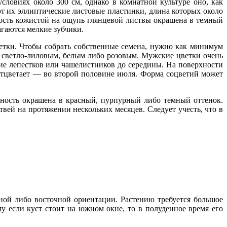
словиях около 300 см, однако в комнатной культуре оно, как
ют их эллиптические листовые пластинки, длина которых около
ность кожистой на ощупь глянцевой листвы окрашена в темный
агаются мелкие зубчики.
цветки. Чтобы собрать собственные семена, нужно как минимум
ь светло-лиловым, белым либо розовым. Мужские цветки очень
ие лепестков или чашелистников до середины. На поверхности
 отцветает — во второй половине июля. Форма соцветий может
хность окрашена в красный, пурпурный либо темный оттенок.
вей на протяжении нескольких месяцев. Следует учесть, что в
ной либо восточной ориентации. Растению требуется большое
у если куст стоит на южном окне, то в полуденное время его