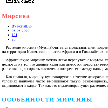
Мирсина
By
PortalBio
08-08-2026
121
25
Растение мирсина (Myrsina)считается представителем подсе
на территории Китая, южной части Африки и в Гималайских гор
Африканскую мирсину можно легко перепутать с миртом, та
несмотря на то, что данные культуры являются представите
растения, надо сорвать листочек и потереть его между пальца
Как правило, мирсину культивируют в качестве декоратив
условиях наиболее часто выращивают такую разновидность,
выращивают в кадке. Так как это медленнорастущее растение, и
ОСОБЕННОСТИ МИРСИНЫ