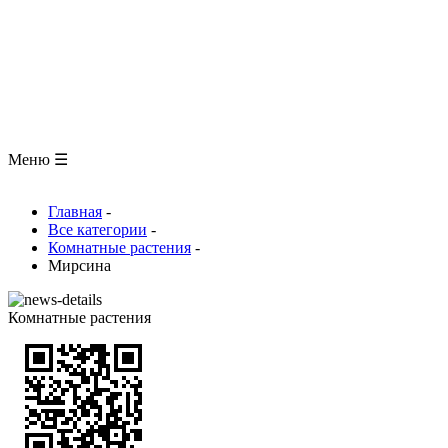
ЗООЛОГИЯ
АНАТОМИЯ ЧЕЛОВЕКА
ОБЩАЯ БИОЛОГИЯ
МЕДИЦИНА
РАЗНОЕ
ТРАВНИК
ЦВЕТОВОД
Глоссарий
Меню ☰
Главная
-
Все категории
-
Комнатные растения
-
Мирсина
Комнатные растения