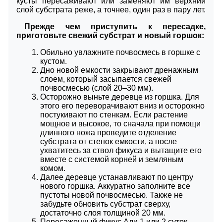
кусты пересаживают или заменяют им верхний
слой субстрата реже, а точнее, один раз в пару лет.
Прежде чем приступить к пересадке,
приготовьте свежий субстрат и новый горшок:
Обильно увлажните почвосмесь в горшке с
кустом.
Дно новой емкости закрывают дренажным
слоем, который засыпается свежей
почвосмесью (слой 20–30 мм).
Осторожно выньте деревце из горшка. Для
этого его переворачивают вниз и осторожно
постукивают по стенкам. Если растение
мощное и высокое, то сначала при помощи
длинного ножа проведите отделение
субстрата от стенок емкости, а после
ухватитесь за ствол фикуса и вытащите его
вместе с системой корней и земляным
комом.
Далее деревце устанавливают по центру
нового горшка. Аккуратно заполните все
пустоты новой почвосмесью. Также не
забудьте обновить субстрат сверху,
достаточно слоя толщиной 20 мм.
Пересаженный фикус Али 1 или 2 суток