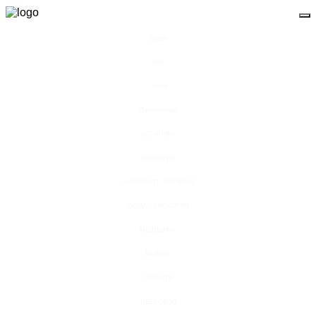
Видео
Чат
Лента
Презентации
БОТАНИКА
ЗООЛОГИЯ
АНАТОМИЯ ЧЕЛОВЕКА
ОБЩАЯ БИОЛОГИЯ
МЕДИЦИНА
РАЗНОЕ
ТРАВНИК
ЦВЕТОВОД