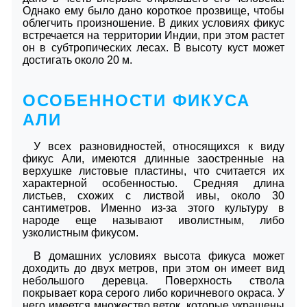
Однако ему было дано короткое прозвище, чтобы
облегчить произношение. В диких условиях фикус
встречается на территории Индии, при этом растет
он в субтропических лесах. В высоту куст может
достигать около 20 м.
ОСОБЕННОСТИ ФИКУСА
АЛИ
У всех разновидностей, относящихся к виду
фикус Али, имеются длинные заостренные на
верхушке листовые пластины, что считается их
характерной особенностью. Средняя длина
листьев, схожих с листвой ивы, около 30
сантиметров. Именно из-за этого культуру в
народе еще называют иволистным, либо
узколистным фикусом.
В домашних условиях высота фикуса может
доходить до двух метров, при этом он имеет вид
небольшого деревца. Поверхность ствола
покрывает кора серого либо коричневого окраса. У
него имеется множество веток, которые украшены