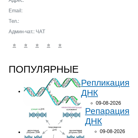
Адрес:
г. Тюмень ул. 50 лет Октября
Email:
admin@portalbio.ru
Тел.:
+7 (932) 324 39 51
Админ-чат.:
ЧАТ
⭐
⭐
⭐
⭐
⭐
ПОПУЛЯРНЫЕ
Репликация
ДНК
09-08-2026
Репарация
ДНК
09-08-2026