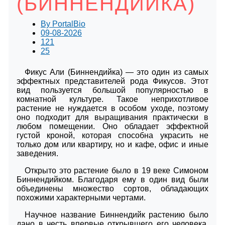
(БИННЕНДИЙКА)
By
PortalBio
09-08-2026
121
25
Фикус Али (Биннендийка) — это один из самых
эффектных представителей рода Фикусов. Этот
вид пользуется большой популярностью в
комнатной культуре. Такое неприхотливое
растение не нуждается в особом уходе, поэтому
оно подходит для выращивания практически в
любом помещении. Оно обладает эффектной
густой кроной, которая способна украсить не
только дом или квартиру, но и кафе, офис и иные
заведения.
Открыто это растение было в 19 веке Симоном
Биннендийком. Благодаря ему в один вид были
объединены множество сортов, обладающих
похожими характерными чертами.
Научное название Биннендийк растению было
дано в честь впервые открывшего его человека.