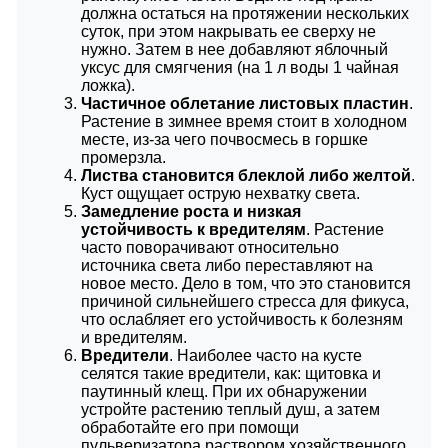
должна остаться на протяжении нескольких
суток, при этом накрывать ее сверху не
нужно. Затем в нее добавляют яблочный
уксус для смягчения (на 1 л воды 1 чайная
ложка).
Частичное облетание листовых пластин
.
Растение в зимнее время стоит в холодном
месте, из-за чего почвосмесь в горшке
промерзла.
Листва становится блеклой либо желтой
.
Куст ощущает острую нехватку света.
Замедление роста и низкая
устойчивость к вредителям
. Растение
часто поворачивают относительно
источника света либо переставляют на
новое место. Дело в том, что это становится
причиной сильнейшего стресса для фикуса,
что ослабляет его устойчивость к болезням
и вредителям.
Вредители
. Наиболее часто на кусте
селятся такие вредители, как: щитовка и
паутинный клещ. При их обнаружении
устройте растению теплый душ, а затем
обработайте его при помощи
пульверизатора раствором хозяйственного