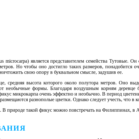
s microcarpa) является представителем семейства Тутовые. Он
метров. Но чтобы оно достигло таких размеров, понадобится о
ничтожить свою опору в буквальном смысле, задушив ее.
вце, средняя высота которого около полутора метров. Оно в
уют необычные формы. Благодаря воздушным корням деревце бо
икус микрокарпа очень эффектно и необычно. В период цветени
змещаются разнополые цветки. Однако следует учесть, что в ко
. В природе такой фикус можно повстречать на Филиппинах, в А
ВАНИЯ