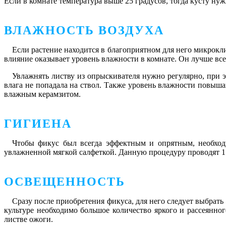
Если в комнате температура выше 25 градусов, тогда кусту ну
ВЛАЖНОСТЬ ВОЗДУХА
Если растение находится в благоприятном для него микрокл
влияние оказывает уровень влажности в комнате. Он лучше вс
Увлажнять листву из опрыскивателя нужно регулярно, при 
влага не попадала на ствол. Также уровень влажности повыш
влажным керамзитом.
ГИГИЕНА
Чтобы фикус был всегда эффектным и опрятным, необходи
увлажненной мягкой салфеткой. Данную процедуру проводят 1 р
ОСВЕЩЕННОСТЬ
Сразу после приобретения фикуса, для него следует выбрать
культуре необходимо большое количество яркого и рассеянно
листве ожоги.