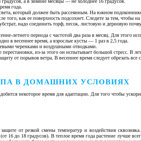
 градусов, а в зимние месяцы — не холоднее 16 градусов.
ремя года.
 света, который должен быть рассеянным. На южном подоконник
е того, как ее поверхность подсохнет. Следите за тем, чтобы на
бстрат, надо соединить торф, песок, листовую и дерновую почву
енне-летнего периода с частотой два раза в месяц. Для этого и
но в весеннее время, а взрослые кусты — 1 раз в 2,5 года.
невыми черенками и воздушными отводками.
 перестановки, из-за этого он испытывает большой стресс. В ле
иту от порывов ветра. В весеннее время следует обрезать все с
РПА В ДОМАШНИХ УСЛОВИЯХ
адобится некоторое время для адаптации. Для того чтобы уско
 защите от резкой смены температур и воздействия сквозняка
т 16 до 18 градусов). В теплое время года растение лучше всего