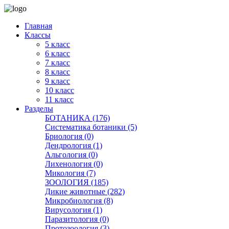
Главная
Классы
5 класс
6 класс
7 класс
8 класс
9 класс
10 класс
11 класс
Разделы
БОТАНИКА (176)
Систематика ботаники (5)
Бриология (0)
Дендрология (1)
Альгология (0)
Лихенология (0)
Микология (7)
ЗООЛОГИЯ (185)
Дикие животные (282)
Микробиология (8)
Вирусология (1)
Паразитология (0)
Протозоология (3)