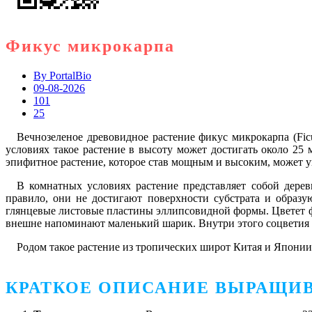
Фикус микрокарпа
By
PortalBio
09-08-2026
101
25
Вечнозеленое древовидное растение фикус микрокарпа (Ficu
условиях такое растение в высоту может достигать около 25 
эпифитное растение, которое став мощным и высоким, может у
В комнатных условиях растение представляет собой дере
правило, они не достигают поверхности субстрата и образ
глянцевые листовые пластины эллипсовидной формы. Цветет ф
внешне напоминают маленький шарик. Внутри этого соцветия ра
Родом такое растение из тропических широт Китая и Японии
КРАТКОЕ ОПИСАНИЕ ВЫРАЩИ