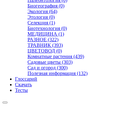
Палеонтология (0)
Биогеография (0)
Экология (64)
Этология (0)
Селекция (1)
Биотехнология (0)
МЕДИЦИНА (1)
РАЗНОЕ (322)
ТРАВНИК (393)
ЦВЕТОВОД (0)
Комнатные растения (439)
Садовые цветы (303)
Сад и огород (300)
Полезная информация (132)
Глоссарий
Скачать
Тесты
Видео
Чат
Лента
Презентации
БОТАНИКА