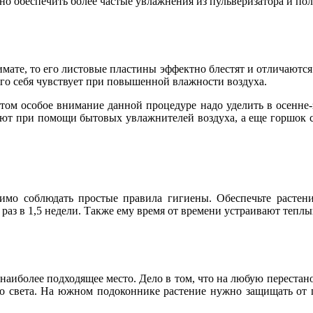
жно обеспечить более частые увлажнения из пульверизатора и по
имате, то его листовые пластины эффектно блестят и отличаютс
его себя чувствует при повышенной влажности воздуха.
этом особое внимание данной процедуре надо уделить в осенне
ают при помощи бытовых увлажнителей воздуха, а еще горшок 
мо соблюдать простые правила гигиены. Обеспечьте растени
аз в 1,5 недели. Также ему время от времени устраивают теплы
 наиболее подходящее место. Дело в том, что на любую перестан
го света. На южном подоконнике растение нужно защищать от 