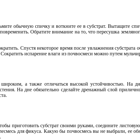
зьмите обычную спичку и воткните ее в субстрат. Вытащите спич
 повременить. Обратите внимание на то, что пересушка земляног
ократить. Спустя некоторое время после увлажнения субстрата 
. Сократить испарение влаги из почвосмеси можно путем мульчи
ироким, а также отличаться высокой устойчивостью. На дне
стения. На дне обязательно сделайте дренажный слой приличной
ста.
Чтобы приготовить субстрат своими руками, соедините листовую 
есмесь для фикуса. Какую бы почвосмесь вы не выбрали, ее об
.