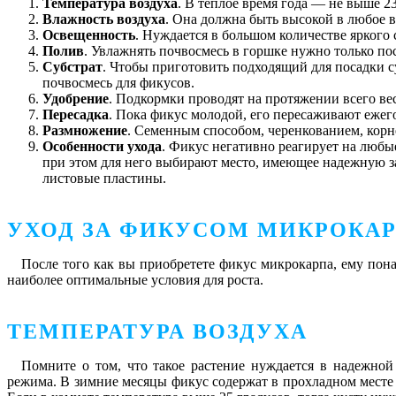
Температура воздуха
. В теплое время года — не выше 23
Влажность воздуха
. Она должна быть высокой в любое в
Освещенность
. Нуждается в большом количестве яркого
Полив
. Увлажнять почвосмесь в горшке нужно только посл
Субстрат
. Чтобы приготовить подходящий для посадки су
почвосмесь для фикусов.
Удобрение
. Подкормки проводят на протяжении всего вес
Пересадка
. Пока фикус молодой, его пересаживают ежегод
Размножение
. Семенным способом, черенкованием, кор
Особенности ухода
. Фикус негативно реагирует на любые
при этом для него выбирают место, имеющее надежную защ
листовые пластины.
УХОД ЗА ФИКУСОМ МИКРОКА
После того как вы приобретете фикус микрокарпа, ему пон
наиболее оптимальные условия для роста.
ТЕМПЕРАТУРА ВОЗДУХА
Помните о том, что такое растение нуждается в надежной
режима. В зимние месяцы фикус содержат в прохладном месте (о