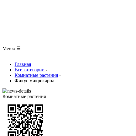
ЗООЛОГИЯ
АНАТОМИЯ ЧЕЛОВЕКА
ОБЩАЯ БИОЛОГИЯ
МЕДИЦИНА
РАЗНОЕ
ТРАВНИК
ЦВЕТОВОД
Глоссарий
Меню ☰
Главная
-
Все категории
-
Комнатные растения
-
Фикус микрокарпа
Комнатные растения