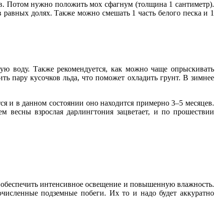
ов. Потом нужно положить мох сфагнум (толщина 1 сантиметр).
в равных долях. Также можно смешать 1 часть белого песка и 1
кую воду. Также рекомендуется, как можно чаще опрыскивать
ь пару кусочков льда, что поможет охладить грунт. В зимнее
ся и в данном состоянии оно находится примерно 3–5 месяцев.
ем весны взрослая дарлингтония зацветает, и по прошествии
т обеспечить интенсивное освещение и повышенную влажность.
численные подземные побеги. Их то и надо будет аккуратно