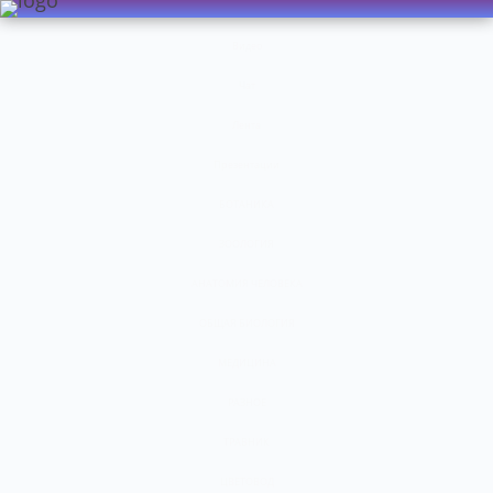
Видео
Чат
Лента
Презентации
БОТАНИКА
ЗООЛОГИЯ
АНАТОМИЯ ЧЕЛОВЕКА
ОБЩАЯ БИОЛОГИЯ
МЕДИЦИНА
РАЗНОЕ
ТРАВНИК
ЦВЕТОВОД