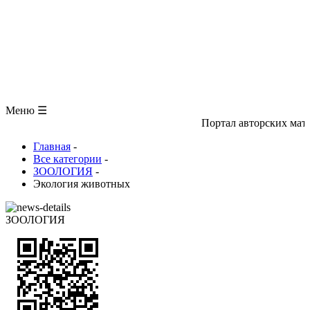
ЗООЛОГИЯ
АНАТОМИЯ ЧЕЛОВЕКА
ОБЩАЯ БИОЛОГИЯ
МЕДИЦИНА
РАЗНОЕ
ТРАВНИК
ЦВЕТОВОД
Глоссарий
Меню ☰
Портал авторских материалов п
Главная
-
Все категории
-
ЗООЛОГИЯ
-
Экология животных
ЗООЛОГИЯ