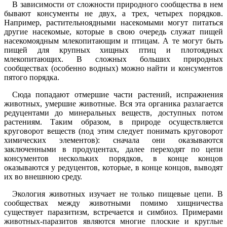
В зависимости от сложности природного сообщества в нем
бывают консументы не двух, а трех, четырех порядков.
Например, растительноядными насекомыми могут питаться
другие насекомые, которые в свою очередь служат пищей
насекомоядным млекопитающим и птицам. А те могут быть
пищей для крупных хищных птиц и плотоядных
млекопитающих. В сложных больших природных
сообществах (особенно водных) можно найти и консументов
пятого порядка.
Сюда попадают отмершие части растений, испражнения
животных, умершие животные. Вся эта органика разлагается
редуцентами до минеральных веществ, доступных потом
растениям. Таким образом, в природе осуществляется
круговорот веществ (под этим следует понимать круговорот
химических элементов): сначала они оказываются
заключенными в продуцентах, далее переходят по цепи
консументов нескольких порядков, в конце концов
оказываются у редуцентов, которые, в конце концов, выводят
их во внешнюю среду.
Экология животных изучает не только пищевые цепи. В
сообществах между животными помимо хищничества
существует паразитизм, встречается и симбиоз. Примерами
животных-паразитов являются многие плоские и круглые