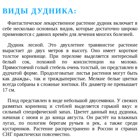
ВИДЫ ДУДНИКА:
Фантастическое лекарственное растение дудник включает в
себе несколько основных видов, которые достаточно широко
применяются с давних времён для лечения многих болезней.
Дудник лесной
. Это двухлетнее травянистое растение
вырастает до двух метров в высоту. Оно имеет короткое
толстое корневище. При переломе выделяется интересный
белый сок, похожий по консистенции на молоко.
Прямостоячий голый стебель очень толстый, он представлен в
дудчатой форме. Продолговатые листья растения могут быть
как дважды-, так и триждыперистые. Мелкие белые цветки
всегда собраны в сложные зонтики. Их диаметр не превышает
17 см.
Плод представлен в виде небольшой двусемянки. У свежих
размятых корневищ и стеблей выделяется горький вкус и
сильный специфический запах. Цветет данный вид дудника,
начиная с июня и до конца августа. Он растёт на влажных
лугах, по пологим берегам ручьев и рек, а также среди
кустарников. Растение распространено в России и странах
СНГ практически повсеместно.