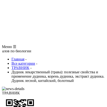
Презентации
БОТАНИКА
ЗООЛОГИЯ
АНАТОМИЯ ЧЕЛОВЕКА
ОБЩАЯ БИОЛОГИЯ
МЕДИЦИНА
РАЗНОЕ
ТРАВНИК
ЦВЕТОВОД
Глоссарий
Меню ☰
 биологии
Главная
-
Все категории
-
ТРАВНИК
-
Дудник лекарственный (трава): полезные свойства и
применение дудника, корень дудника, экстракт дудника.
Дудник лесной, китайский, болотный
ТРАВНИК