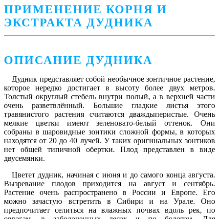
ПРИМЕНЕНИЕ КОРНЯ И
ЭКСТРАКТА ДУДНИКА
ОПИСАНИЕ ДУДНИКА
Дудник
представляет собой необычное зонтичное растение,
которое нередко достигает в высоту более двух метров.
Толстый округлый стебель внутри полый, а в верхней части
очень разветвлённый. Большие гладкие листья этого
травянистого растения считаются дваждыперистые. Очень
мелкие цветки имеют зеленовато-белый оттенок. Они
собраны в шаровидные зонтики сложной формы, в которых
находятся от 20 до 40 лучей. У таких оригинальных зонтиков
нет общей типичной обертки. Плод представлен в виде
двусемянки.
Цветет дудник, начиная с июня и до самого конца августа.
Вызревание плодов приходится на август и сентябрь.
Растение очень распространено в России и Европе. Его
можно зачастую встретить в Сибири и на Урале. Оно
предпочитает селиться на влажных почвах вдоль рек, по
оврагам, в заболоченных лесах и по болотам. Для