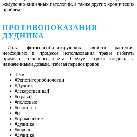
желудочно-кишечных патологий, а также других хронических
проблем.
ПРОТИВОПОКАЗАНИЯ
ДУДНИКА
Из-за фотосенсибилизирующих свойств растения,
необходимо в процессе использования травы избегать
прямого солнечного света. Следует строго следить за
назначенными дозами, избегая передозировок.
Теги
#Репетиторпобиологии
#Дудник
#лекарственный
#(трава):
#полезные
#свойства
#и
#применение
#дудника,
#корень
#дудника,