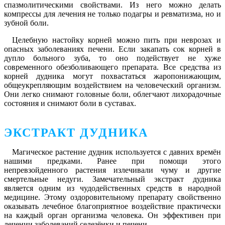
спазмолитическими свойствами. Из него можно делать
компрессы для лечения не только подагры и ревматизма, но и
зубной боли.
Целебную настойку корней можно пить при неврозах и
опасных заболеваниях печени. Если закапать сок корней в
дупло больного зуба, то оно подействует не хуже
современного обезболивающего препарата. Все средства из
корней дудника могут похвастаться жаропонижающим,
общеукрепляющим воздействием на человеческий организм.
Они легко снимают головные боли, облегчают лихорадочные
состояния и снимают боли в суставах.
ЭКСТРАКТ ДУДНИКА
Магическое растение дудник используется с давних времён
нашими предками. Ранее при помощи этого
непревзойденного растения излечивали чуму и другие
смертельные недуги. Замечательный экстракт дудника
является одним из чудодейственных средств в народной
медицине. Этому оздоровительному препарату свойственно
оказывать лечебное благоприятное воздействие практически
на каждый орган организма человека. Он эффективен при
лечении заболеваний селезёнки и печени.