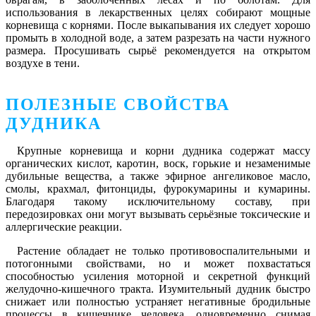
использования в лекарственных целях собирают мощные
корневища с корнями. После выкапывания их следует хорошо
промыть в холодной воде, а затем разрезать на части нужного
размера. Просушивать сырьё рекомендуется на открытом
воздухе в тени.
ПОЛЕЗНЫЕ СВОЙСТВА
ДУДНИКА
Крупные корневища и корни дудника содержат массу
органических кислот, каротин, воск, горькие и незаменимые
дубильные вещества, а также эфирное ангеликовое масло,
смолы, крахмал, фитонциды, фурокумарины и кумарины.
Благодаря такому исключительному составу, при
передозировках они могут вызывать серьёзные токсические и
аллергические реакции.
Растение обладает не только противовоспалительными и
потогонными свойствами, но и может похвастаться
способностью усиления моторной и секретной функций
желудочно-кишечного тракта. Изумительный дудник быстро
снижает или полностью устраняет негативные бродильные
процессы в кишечнике человека, одновременно снимая