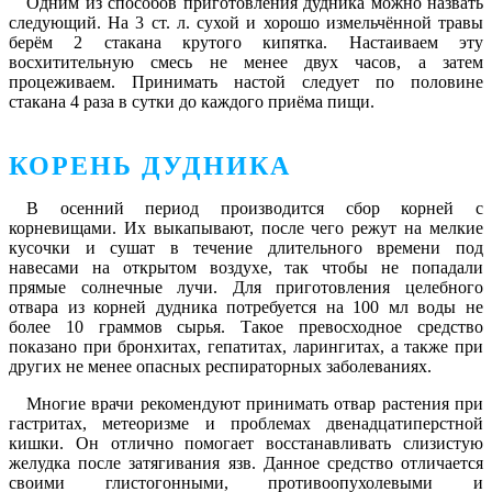
Одним из способов приготовления дудника можно назвать
следующий. На 3 ст. л. сухой и хорошо измельчённой травы
берём 2 стакана крутого кипятка. Настаиваем эту
восхитительную смесь не менее двух часов, а затем
процеживаем. Принимать настой следует по половине
стакана 4 раза в сутки до каждого приёма пищи.
КОРЕНЬ ДУДНИКА
В осенний период производится сбор корней с
корневищами. Их выкапывают, после чего режут на мелкие
кусочки и сушат в течение длительного времени под
навесами на открытом воздухе, так чтобы не попадали
прямые солнечные лучи. Для приготовления целебного
отвара из корней дудника потребуется на 100 мл воды не
более 10 граммов сырья. Такое превосходное средство
показано при бронхитах, гепатитах, ларингитах, а также при
других не менее опасных респираторных заболеваниях.
Многие врачи рекомендуют принимать отвар растения при
гастритах, метеоризме и проблемах двенадцатиперстной
кишки. Он отлично помогает восстанавливать слизистую
желудка после затягивания язв. Данное средство отличается
своими глистогонными, противоопухолевыми и