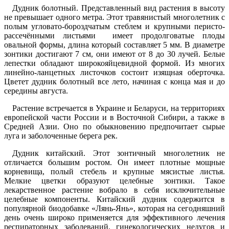
Дудник болотный
. Представленный вид растения в высоту
не превышает одного метра. Этот травянистый многолетник с
полым угловато-бороздчатым стеблем и крупными перисто-
рассечёнными листьями имеет продолговатые плоды
овальной формы, длина который составляет 5 мм. В диаметре
зонтики достигают 7 см, они имеют от 8 до 30 лучей. Белые
лепестки обладают широкояйцевидной формой. Из многих
линейно-ланцетных листочков состоит изящная оберточка.
Цветет дудник болотный все лето, начиная с конца мая и до
середины августа.
Растение встречается в Украине и Беларуси, на территориях
европейской части России и в Восточной Сибири, а также в
Средней Азии. Оно по обыкновению предпочитает сырые
луга и заболоченные берега рек.
Дудник китайский
. Этот зонтичный многолетник не
отличается большим ростом. Он имеет плотные мощные
корневища, полый стебель и крупные мясистые листья.
Мелкие цветки образуют целебные зонтики. Такое
лекарственное растение вобрало в себя исключительные
целебные компоненты. Китайский дудник содержится в
популярной биодобавке «Лянь-Янь», которая на сегодняшний
день очень широко применяется для эффективного лечения
респираторных заболеваний, гинекологических недугов и