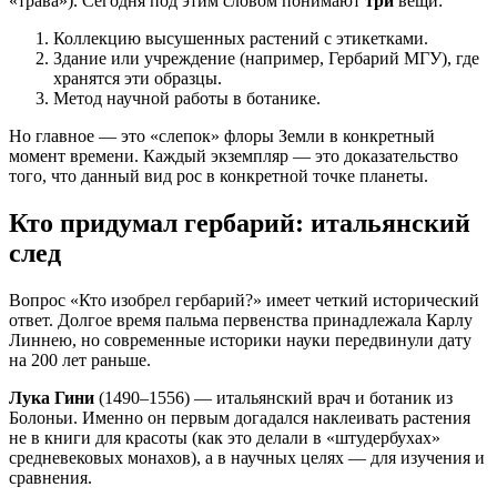
«трава»). Сегодня под этим словом понимают
три
вещи:
Коллекцию высушенных растений с этикетками.
Здание или учреждение (например, Гербарий МГУ), где
хранятся эти образцы.
Метод научной работы в ботанике.
Но главное — это «слепок» флоры Земли в конкретный
момент времени. Каждый экземпляр — это доказательство
того, что данный вид рос в конкретной точке планеты.
Кто придумал гербарий: итальянский
след
Вопрос «Кто изобрел гербарий?» имеет четкий исторический
ответ. Долгое время пальма первенства принадлежала Карлу
Линнею, но современные историки науки передвинули дату
на 200 лет раньше.
Лука Гини
(1490–1556) — итальянский врач и ботаник из
Болоньи. Именно он первым догадался наклеивать растения
не в книги для красоты (как это делали в «штудербухах»
средневековых монахов), а в научных целях — для изучения и
сравнения.