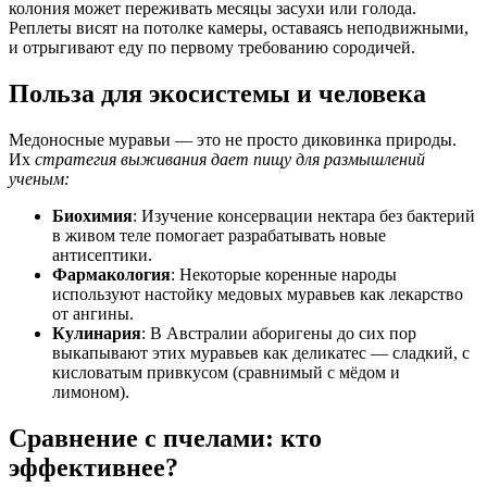
колония может переживать месяцы засухи или голода.
Реплеты висят на потолке камеры, оставаясь неподвижными,
и отрыгивают еду по первому требованию сородичей.
Польза для экосистемы и человека
Медоносные муравьи — это не просто диковинка природы.
Их
стратегия выживания дает пищу для размышлений
ученым:
Биохимия
: Изучение консервации нектара без бактерий
в живом теле помогает разрабатывать новые
антисептики.
Фармакология
: Некоторые коренные народы
используют настойку медовых муравьев как лекарство
от ангины.
Кулинария
: В Австралии аборигены до сих пор
выкапывают этих муравьев как деликатес — сладкий, с
кисловатым привкусом (сравнимый с мёдом и
лимоном).
Сравнение с пчелами: кто
эффективнее?