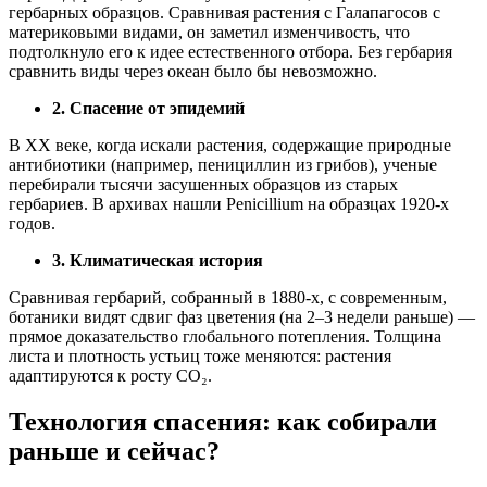
гербарных образцов. Сравнивая растения с Галапагосов с
материковыми видами, он заметил изменчивость, что
подтолкнуло его к идее естественного отбора. Без гербария
сравнить виды через океан было бы невозможно.
2. Спасение от эпидемий
В XX веке, когда искали растения, содержащие природные
антибиотики (например, пенициллин из грибов), ученые
перебирали тысячи засушенных образцов из старых
гербариев. В архивах нашли Penicillium на образцах 1920-х
годов.
3. Климатическая история
Сравнивая гербарий, собранный в 1880-х, с современным,
ботаники видят сдвиг фаз цветения (на 2–3 недели раньше) —
прямое доказательство глобального потепления. Толщина
листа и плотность устьиц тоже меняются: растения
адаптируются к росту CO₂.
Технология спасения: как собирали
раньше и сейчас?