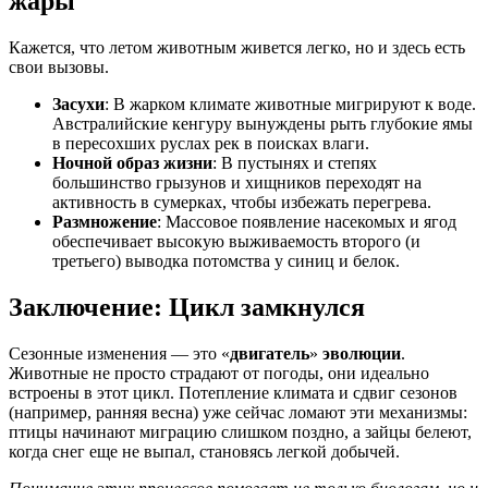
жары
Кажется, что летом животным живется легко, но и здесь есть
свои вызовы.
Засухи
: В жарком климате животные мигрируют к воде.
Австралийские кенгуру вынуждены рыть глубокие ямы
в пересохших руслах рек в поисках влаги.
Ночной образ жизни
: В пустынях и степях
большинство грызунов и хищников переходят на
активность в сумерках, чтобы избежать перегрева.
Размножение
: Массовое появление насекомых и ягод
обеспечивает высокую выживаемость второго (и
третьего) выводка потомства у синиц и белок.
Заключение:
Цикл замкнулся
Сезонные изменения — это «
двигатель
»
эволюции
.
Животные не просто страдают от погоды, они идеально
встроены в этот цикл. Потепление климата и сдвиг сезонов
(например, ранняя весна) уже сейчас ломают эти механизмы:
птицы начинают миграцию слишком поздно, а зайцы белеют,
когда снег еще не выпал, становясь легкой добычей.