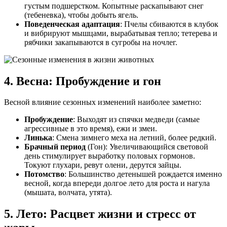
густым подшерстком. Копытные раскапывают снег
(тебеневка), чтобы добыть ягель.
Поведенческая адаптация
: Пчелы сбиваются в клубок
и вибрируют мышцами, вырабатывая тепло; тетерева и
рябчики закапываются в сугробы на ночлег.
4. Весна: Пробуждение и гон
Весной влияние сезонных изменений наиболее заметно:
Пробуждение
: Выходят из спячки медведи (самые
агрессивные в это время), ежи и змеи.
Линька
: Смена зимнего меха на летний, более редкий.
Брачный период
(Гон): Увеличивающийся световой
день стимулирует выработку половых гормонов.
Токуют глухари, ревут олени, дерутся зайцы.
Потомство
: Большинство детенышей рождается именно
весной, когда впереди долгое лето для роста и нагула
(мышата, волчата, утята).
5. Лето: Расцвет жизни и стресс от