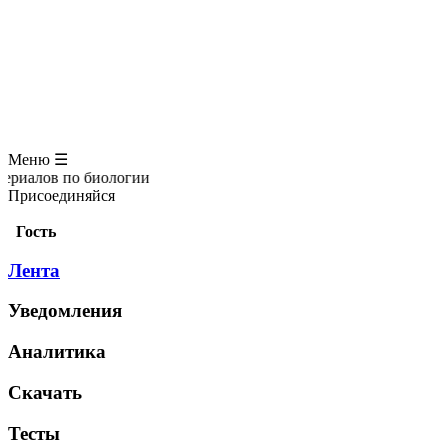
ЗООЛОГИЯ
АНАТОМИЯ ЧЕЛОВЕКА
ОБЩАЯ БИОЛОГИЯ
МЕДИЦИНА
РАЗНОЕ
ТРАВНИК
ЦВЕТОВОД
Глоссарий
Меню ☰
по биологии
Присоединяйся
Гость
Лента
Уведомления
Аналитика
Скачать
Тесты