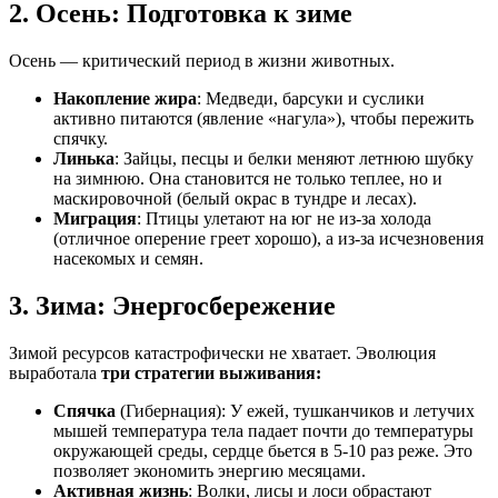
2. Осень: Подготовка к зиме
Осень — критический период в жизни животных.
Накопление жира
: Медведи, барсуки и суслики
активно питаются (явление «нагула»), чтобы пережить
спячку.
Линька
: Зайцы, песцы и белки меняют летнюю шубку
на зимнюю. Она становится не только теплее, но и
маскировочной (белый окрас в тундре и лесах).
Миграция
: Птицы улетают на юг не из-за холода
(отличное оперение греет хорошо), а из-за исчезновения
насекомых и семян.
3. Зима: Энергосбережение
Зимой ресурсов катастрофически не хватает. Эволюция
выработала
три стратегии выживания:
Спячка
(Гибернация): У ежей, тушканчиков и летучих
мышей температура тела падает почти до температуры
окружающей среды, сердце бьется в 5-10 раз реже. Это
позволяет экономить энергию месяцами.
Активная жизнь
: Волки, лисы и лоси обрастают