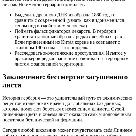
листья. Но именно гербарий позволяет:
Выделить древнюю ДНК из образца 1880 года и
сравнить с современной (узнать, как видоизменился
геном под воздействием человека).
Поймать фальсификаторов лекарств. В гербарии
хранятся эталонные образцы редких лечебных трав.
Если привезенный из Китая корень не совпадает с
эталоном 1905 года — это подделка.
Расследовать экологические преступления. Изъятое у
браконьеров редкое растение сравнивают с гербарным
листом с заповедной территории.
Заключение:
бессмертие засушенного
листа
История гербария — это удивительный путь от алхимических
рецептов итальянских врачей до глобальных баз данных,
которые помогают бороться с изменением климата. Сухой,
лишенный цвета и объема лист оказался самым долговечным
носителем ботанической информации.
Сегодня любой школьник может почувствовать себя Линнеем:
собрать растения, засушить их в старой книге и снабдить