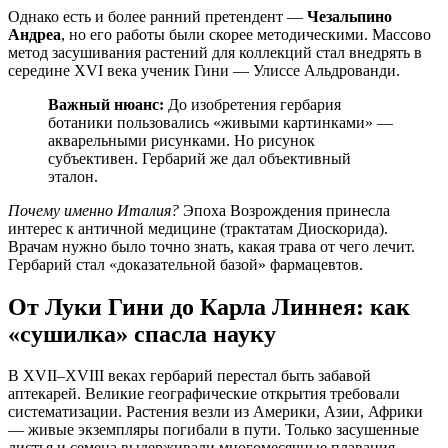
Однако есть и более ранний претендент —
Чезальпино
Андреа
, но его работы были скорее методическими. Массово
метод засушивания растений для коллекций стал внедрять в
середине XVI века ученик Гини — Улиссе Альдрованди.
Важный нюанс:
До изобретения гербария
ботаники пользовались «живыми картинками» —
акварельными рисунками. Но рисунок
субъективен. Гербарий же дал объективный
эталон.
Почему именно Италия?
Эпоха Возрождения принесла
интерес к античной медицине (трактатам Диоскорида).
Врачам нужно было точно знать, какая трава от чего лечит.
Гербарий стал «доказательной базой» фармацевтов.
От Луки Гини до Карла Линнея: как
«сушилка» спасла науку
В XVII–XVIII веках гербарий перестал быть забавой
аптекарей. Великие географические открытия требовали
систематизации. Растения везли из Америки, Азии, Африки
— живые экземпляры погибали в пути. Только засушенные
листья и семена выдерживали многомесячные плавания.