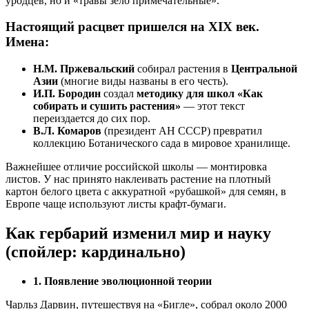
уродцев, но и «травы зело примечательные».
Настоящий расцвет пришелся на XIX век.
Имена:
Н.М. Пржевальский
собирал растения в
Центральной
Азии
(многие виды названы в его честь).
И.П. Бородин
создал
методику для школ «Как
собирать и сушить растения»
— этот текст
переиздается до сих пор.
В.Л. Комаров
(президент АН СССР) превратил
коллекцию Ботанического сада в мировое хранилище.
Важнейшее отличие российской школы — монтировка
листов. У нас принято наклеивать растение на плотный
картон белого цвета с аккуратной «рубашкой» для семян, в
Европе чаще используют листы крафт-бумаги.
Как гербарий изменил мир и науку
(спойлер: кардинально)
1. Появление эволюционной теории
Чарльз Дарвин, путешествуя на «Бигле», собрал около 2000