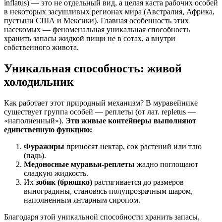
inflatus) — это не отдельный вид, а целая каста рабочих особей
в некоторых засушливых регионах мира (Австралия, Африка,
пустыни США и Мексики). Главная особенность этих
насекомых — феноменальная уникальная способность
хранить запасы жидкой пищи не в сотах, а внутри
собственного живота.
Уникальная способность: живой
холодильник
Как работает этот природный механизм? В муравейнике
существует группа особей — реплеты (от лат. repletus —
«наполненный»).
Эти живые контейнеры выполняют
единственную функцию:
Фуражиры
приносят нектар, сок растений или тлю
(падь).
Медоносные муравьи-реплеты
жадно поглощают
сладкую жидкость.
Их
зобик (брюшко)
растягивается до размеров
виноградины, становясь полупрозрачным шаром,
наполненным янтарным сиропом.
Благодаря этой уникальной способности хранить запасы,