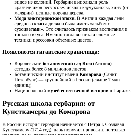
видов из колоний. Гербарии выполняли роль
«разведчиков ресурсов»: искали каучуконосы, хину (от
малярии), ценные породы дерева.
Мода викторианской эпохи.
В Англии каждая леди
среднего класса должна была иметь «альбом с
сухоцветами». Это считалось признаком воспитания и
тонкого вкуса. Именно тогда возникли сложные
техники прессовки объемных цветов.
Появляются гигантские хранилища:
Королевский
ботанический сад Кью
(Англия) —
сегодня более 8 миллионов листов.
Ботанический институт имени
Комарова
(Санкт-
Петербург) — крупнейший в России (свыше 7 млн
единиц).
Национальный
музей естественной истории
в Париже.
Русская школа гербария: от
Кунсткамеры до Комарова
В России история гербария начинается с Петра I. Создавая
Кунсткамеру (1714 год), царь поручил привозить не только