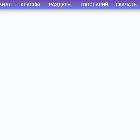
ВНАЯ
КЛАССЫ
РАЗДЕЛЫ
ГЛОССАРИЙ
СКАЧАТЬ
Видео
Чат
Лента
Презентации
БОТАНИКА
ЗООЛОГИЯ
АНАТОМИЯ ЧЕЛОВЕКА
ОБЩАЯ БИОЛОГИЯ
МЕДИЦИНА
РАЗНОЕ
ТРАВНИК