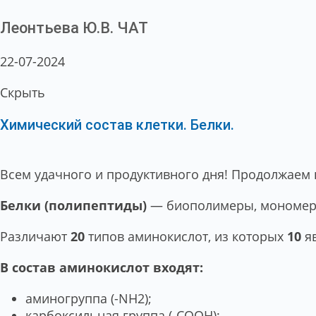
Леонтьева Ю.В.
ЧАТ
22-07-2024
Скрыть
Химический состав клетки. Белки.
Всем удачного и продуктивного дня! Продолжаем 
Белки (полипептиды)
— биополимеры, мономера
Различают
20
типов аминокислот, из которых
10
я
В состав аминокислот входят:
аминогруппа (-NН2);
карбоксильная группа (-СООН);