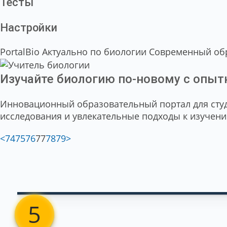
Тесты
Настройки
PortalBio
Актуально по биологии
Современный об
Изучайте биологию
по-новому
с опыт
Инновационный образовательный портал для студе
исследования и увлекательные подходы к изучени
<
74
75
76
77
78
79
>
5