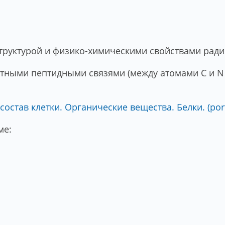
труктурой и физико-химическими свойствами ради
тными пептидными связями (между атомами С и N 
остав клетки. Органические вещества. Белки. (port
ме: