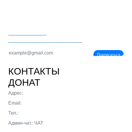
PORTALBIO
Знания - сила!
Подписаться
КОНТАКТЫ
ДОНАТ
Адрес:
г. Тюмень ул. 50 лет Октября
Email:
admin@portalbio.ru
Тел.:
+7 (932) 324 39 51
Админ-чат.:
ЧАТ