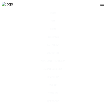
Видео
Чат
Лента
Презентации
БОТАНИКА
ЗООЛОГИЯ
АНАТОМИЯ ЧЕЛОВЕКА
ОБЩАЯ БИОЛОГИЯ
МЕДИЦИНА
РАЗНОЕ
ТРАВНИК
ЦВЕТОВОД