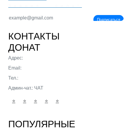
Знания - сила!
Подписаться
КОНТАКТЫ
ДОНАТ
Адрес:
г. Тюмень ул. 50 лет Октября
Email:
admin@portalbio.ru
Тел.:
+7 (932) 324 39 51
Админ-чат.:
ЧАТ
⭐
⭐
⭐
⭐
⭐
ПОПУЛЯРНЫЕ