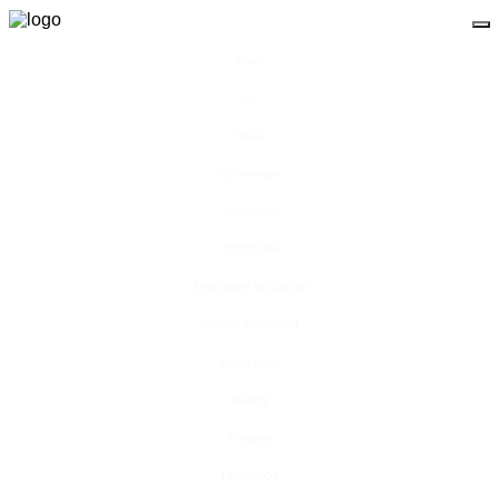
Видео
Чат
Лента
Презентации
БОТАНИКА
ЗООЛОГИЯ
АНАТОМИЯ ЧЕЛОВЕКА
ОБЩАЯ БИОЛОГИЯ
МЕДИЦИНА
РАЗНОЕ
ТРАВНИК
ЦВЕТОВОД