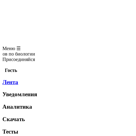
ЗООЛОГИЯ
АНАТОМИЯ ЧЕЛОВЕКА
ОБЩАЯ БИОЛОГИЯ
МЕДИЦИНА
РАЗНОЕ
ТРАВНИК
ЦВЕТОВОД
Глоссарий
Меню ☰
иологии
Присоединяйся
Гость
Лента
Уведомления
Аналитика
Скачать
Тесты