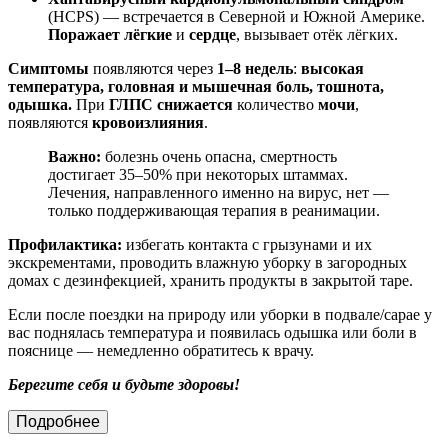
(HCPS) — встречается в Северной и Южной Америке.
Поражает
лёгкие
и
сердце
, вызывает отёк лёгких.
Симптомы
появляются через
1–8 недель
:
высокая
температура, головная и мышечная боль, тошнота,
одышка.
При
ГЛПС
снижается
количество
мочи
,
появляются
кровоизлияния
.
Важно:
болезнь очень опасна, смертность
достигает 35–50% при некоторых штаммах.
Лечения, направленного именно на вирус, нет —
только поддерживающая терапия в реанимации.
Профилактика:
избегать контакта с грызунами и их
экскрементами, проводить влажную уборку в загородных
домах с дезинфекцией, хранить продукты в закрытой таре.
Если после поездки на природу или уборки в подвале/сарае у
вас поднялась температура и появилась одышка или боли в
пояснице — немедленно обратитесь к врачу.
Берегите себя и будьте здоровы!
Подробнее