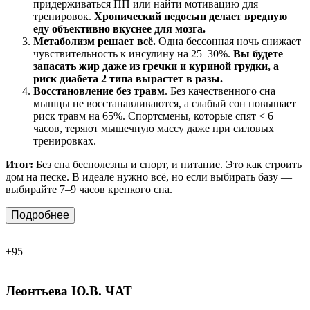
придерживаться ПП или найти мотивацию для
тренировок.
Хронический недосып делает вредную
еду объективно вкуснее для мозга.
Метаболизм решает всё.
Одна бессонная ночь снижает
чувствительность к инсулину на 25–30%.
Вы будете
запасать жир даже из гречки и куриной грудки, а
риск диабета 2 типа вырастет в разы.
Восстановление
без
травм
. Без качественного сна
мышцы не восстанавливаются, а слабый сон повышает
риск травм на 65%. Спортсмены, которые спят < 6
часов, теряют мышечную массу даже при силовых
тренировках.
Итог:
Без сна бесполезны и спорт, и питание. Это как строить
дом на песке. В идеале нужно всё, но если выбирать базу —
выбирайте 7–9 часов крепкого сна.
Подробнее
+95
Леонтьева Ю.В.
ЧАТ